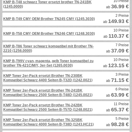
10 Preise
KMP B-T48 schwarz Toner ersetzt brother TN-241BK
36.99 €
(1245.0000)
ab
2 Preise
KMP B-T49 CMY OEM Brother TN245 CMY (1245.3030)
149.93 €
ab
10 Preise
KMP B-T58 CMY OEM Brother TN246 CMY (1248.3030)
110.37 €
ab
7 Preise
KMP B-T86 Toner schwarz kompatibel mit Brother TN-
37.09 €
2210 (1256.0000)
ab
10 Preise
KMP B-T99V cyan, magenta, gelb Toner kompatibel zu
123.15 €
brother TN-421C/M/Y, 3er-Set (1265.0030)
ab
3 Preise
KMP Toner 2er-Pack ersetzt Brother TN-230BK
71.15 €
Kompatibel Schwarz 4400 Seiten B-T32D (1242.0021)
ab
6 Preise
KMP Toner 2er-Pack ersetzt Brother TN-241BK
63.99 €
Kompatibel Schwarz 2500 Seiten B-T48D (1245.0021)
ab
11 Preise
KMP Toner 2er-Pack ersetzt Brother TN-242BK
65.37 €
Kompatibel Schwarz 2500 Seiten B-T57D (1248.0021)
ab
5 Preise
KMP Toner 2er-Pack ersetzt Brother TN-325BK
98.28 €
Kompatibel Schwarz 4000 Seiten B-T38D (1243.HC21)
ab