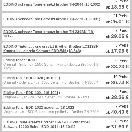
7 Preise
EDDING schwarz Toner ersetzt brother TN-2000 (18-1002)
18.95 €
ab
11 Preise
EDDING schwarz Toner ersetzt brother TN-2220 (18-1001)
25.01 €
ab
7 Preise
EDDING schwarz Toner ersetzt brother TN-230BK (18-
29.05 €
1012)
ab
3 Preise
EDDING Tintenpatrone ersetzt Brother Brother LC223BK
17.98 €
Kompatibel einzeln Schwarz EDD-546 (18-546)
ab
Edding Toner 18-1023
9 Preise
Original - Gelb - ca. 1500 Seiten - kompatibel zu Brother TN-
38.23 €
ab
320Y
10 Preise
Edding Toner EDD-1020 (18-1020)
36.74 €
Original - Schwarz - ca. 2500 Seiten - für Brother TN-320BK
ab
9 Preise
Edding Toner EDD-1021 (18-1021)
38.26 €
Original - Cyan - ca. 1500 Seiten - für Brother TN-320C
ab
7 Preise
Edding Toner EDD-1022 magenta (18-1022)
40.43 €
Magenta - ca. 1500 Seiten - kompatibel zu Brother TN-320M
ab
8 Preise
EDDING Toner ersetzt Brother DR-2200 Kompatibel
31.60 €
Schwarz 12000 Seiten EDD-1041 (18-1041)
ab