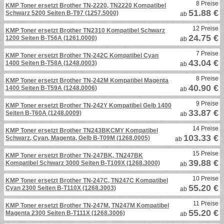
8 Preise
KMP Toner ersetzt Brother TN-2220, TN2220 Kompatibel
51.88 €
Schwarz 5200 Seiten B-T97 (1257.5000)
ab
12 Preise
KMP Toner ersetzt Brother TN2310 Kompatibel Schwarz
24.75 €
1200 Seiten B-T56A (1261.0000)
ab
7 Preise
KMP Toner ersetzt Brother TN-242C Kompatibel Cyan
43.04 €
1400 Seiten B-T58A (1248.0003)
ab
8 Preise
KMP Toner ersetzt Brother TN-242M Kompatibel Magenta
40.90 €
1400 Seiten B-T59A (1248.0006)
ab
9 Preise
KMP Toner ersetzt Brother TN-242Y Kompatibel Gelb 1400
33.87 €
Seiten B-T60A (1248.0009)
ab
14 Preise
KMP Toner ersetzt Brother TN243BKCMY Kompatibel
103.33 €
Schwarz, Cyan, Magenta, Gelb B-T09M (1268.0005)
ab
15 Preise
KMP Toner ersetzt Brother TN-247BK, TN247BK
39.88 €
Kompatibel Schwarz 3000 Seiten B-T109X (1268.3000)
ab
10 Preise
KMP Toner ersetzt Brother TN-247C, TN247C Kompatibel
55.20 €
Cyan 2300 Seiten B-T110X (1268.3003)
ab
11 Preise
KMP Toner ersetzt Brother TN-247M, TN247M Kompatibel
55.20 €
Magenta 2300 Seiten B-T111X (1268.3006)
ab