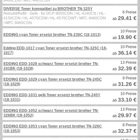
9460CDN / MFC-9465CDN
DIVERSE Toner kompatibel zu BROTHER TN-325Y
6 Preise
Rebuild/Refill - Gelb - für DCP-9055CDN / HL-4140CN / HL-
29.41 €
4150CDN / HL-4570CDW / HL-4570CDWT / MFC-9460CDN
ab
/ MFC-9465CDN
10 Preise
EDDING cyan Toner ersetzt brother TN-230C (18-1013)
19.90 €
ab
10 Preise
Edding EDD-1017 cyan Toner ersetzt brother TN-325C (18-
36.14 €
1017)
ab
13 Preise
EDDING EDD-1028 schwarz Toner ersetzt brother TN-
32.39 €
241BK (18-1028)
ab
9 Preise
EDDING EDD-1029 cyan Toner ersetzt brother TN-245C
31.26 €
(18-1029)
ab
10 Preise
EDDING EDD-1031 gelb Toner ersetzt brother TN-245Y
33.10 €
(18-1031)
ab
13 Preise
EDDING EDD-1052 schwarz Toner ersetzt brother TN-
29.97 €
326BK (18-1052)
ab
8 Preise
EDDING EDD-1053 cyan Toner ersetzt brother TN-326C
32.37 €
(18-1053)
ab