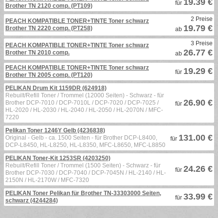
19.39 €
für
Brother TN 2120 comp. (PT109)
2 Preise
PEACH KOMPATIBLE TONER+TINTE Toner schwarz
19.79 €
Brother TN 2220 comp. (PT258)
ab
3 Preise
PEACH KOMPATIBLE TONER+TINTE Toner schwarz
26.77 €
Brother TN 2010 comp.
ab
PEACH KOMPATIBLE TONER+TINTE Toner schwarz
19.29 €
für
Brother TN 2005 comp. (PT120)
PELIKAN Drum Kit 1159DR (624918)
Rebuilt/Refill Toner / Trommel (12000 Seiten) - Schwarz - für
26.90 €
Brother DCP-7010 / DCP-7010L / DCP-7020 / DCP-7025 /
für
HL-2020 / HL-2030 / HL-2040 / HL-2050 / HL-2070N / MFC-
7220
Pelikan Toner 1246Y Gelb (4236838)
131.00 €
Original - Gelb - ca. 1500 Seiten - für Brother DCP-L8400,
für
DCP-L8450, HL-L8250, HL-L8350, MFC-L8650, MFC-L8850
PELIKAN Toner-Kit 1253SR (4203250)
Rebuilt/Refill Toner / Trommel (1500 Seiten) - Schwarz - für
24.26 €
für
Brother DCP-7030 / DCP-7040 / DCP-7045N / HL-2140 / HL-
2150N / HL-2170W / MFC-7320
PELIKAN Toner Pelikan für Brother TN-33303000 Seiten,
33.99 €
für
schwarz (4244284)