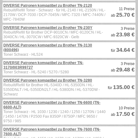
DIVERSE Patronen kompatibel zu Brother TN-2120
11 Preise
Rebuilt/Refill Toner - Schwarz - für HL-2140 / HL-2150N / HL-
25.70 €
2170W / DCP-7030 / DCP-7045N / MFC-7320 / MFC-7440N /
ab
MFC-7840W
DIVERSE Patronen kompatibel zu Brother TN-230Y
3 Preise
Rebuilt/Refill für Brother DCP-9010CN / MFC-9120CN / HL-
23.98 €
ab
3040CN / HL-3070CW / MFC-9320CW - Gelb
DIVERSE Patronen kompatibel zu Brother TN-3130
34.64 €
(800496)
für
Toner Schwarz - HL524
DIVERSE Patronen kompatibel zu Brother TN-
3 Preise
3170/003R99727
29.48 €
ab
Toner Schwarz - HL-5240 / 5270 / 5280
DIVERSE Patronen kompatibel zu Brother TN-3280
Rebuilt/Refill für Brother HL-5340D / HL-5350DN / HL-
135.00 €
für
5350DNLT / HL-5350DN2LT / HL-5380DN / HL-5370DW -
Schwarz
DIVERSE Patronen kompatibel zu Brother TN-6600 (TN-
6600-ALT)
10 Preise
Toner Schwarz - HL 1030 / 1230 / 1240 / 1250 / 1270N / 1440
17.50 €
ab
/ 1450 / 1470N / P2500 Fax 8350P / 8750P / MFC 9650 /
9750 / 985
DIVERSE Patronen kompatibel zu Brother TN-7600 (TN-
7600-ALT)