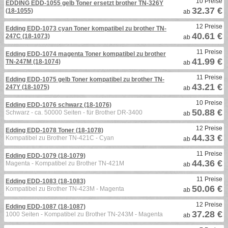
10 Preise
EDDING EDD-1055 gelb Toner ersetzt brother TN-326Y
32.37 €
(18-1055)
ab
12 Preise
Edding EDD-1073 cyan Toner kompatibel zu brother TN-
40.61 €
247C (18-1073)
ab
11 Preise
Edding EDD-1074 magenta Toner kompatibel zu brother
41.99 €
TN-247M (18-1074)
ab
11 Preise
Edding EDD-1075 gelb Toner kompatibel zu brother TN-
43.21 €
247Y (18-1075)
ab
10 Preise
Edding EDD-1076 schwarz (18-1076)
50.88 €
Schwarz - ca. 50000 Seiten - für Brother DR-3400
ab
12 Preise
Edding EDD-1078 Toner (18-1078)
44.33 €
Kompatibel zu Brother TN-421C - Cyan
ab
11 Preise
Edding EDD-1079 (18-1079)
44.36 €
Magenta - Kompatibel zu Brother TN-421M
ab
11 Preise
Edding EDD-1083 (18-1083)
50.06 €
Kompatibel zu Brother TN-423M - Magenta
ab
12 Preise
Edding EDD-1087 (18-1087)
37.28 €
1000 Seiten - Kompatibel zu Brother TN-243M - Magenta
ab