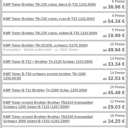
6 Preise
KMP Toner Brother TN-230 comp. black B-T32 1242.0000
38.98 €
ab
4 Preise
KMP Toner Brother TN-230 comp. cyan B-T33 1242.0003
54.34 €
ab
5 Preise
KMP Toner Brother TN-230 comp. yellow B-T35 1242.0009
19.99 €
ab
10 Preise
KMP Toner Brother TN-2510XL schwarz (1270.3000)
49.94 €
Kompatibel - Wiederaufbereitet - ca. 3000 Seiten
ab
13 Preise
KMP Toner B-T22 = Brother Tn-2120 Schwar 1253.5000
33.34 €
ab
14 Preise
KMP Toner B-T30 schwarz ersetzt brother TN-3280
32.53 €
1255.HC00
ab
10 Preise
KMP Toner B-T31 Brother Tn-3280 Schw. 1255.5000
45.48 €
ab
12 Preise
KMP Toner ersetzt Brother Brother TN2410 Kompatibel
29.03 €
Schwarz 1200 Seiten B-T115 (1267.0000)
ab
16 Preise
KMP Toner ersetzt Brother Brother TN3430 Kompatibel
34.25 €
Schwarz 3000 Seiten B-T103 (1263.2000)
ab