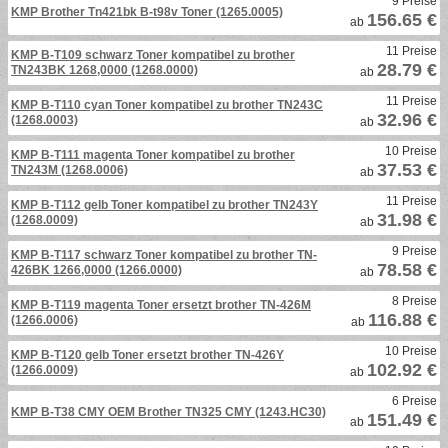
9 Preise
KMP Brother Tn421bk B-t98v Toner (1265.0005)
156.65 €
ab
11 Preise
KMP B-T109 schwarz Toner kompatibel zu brother
28.79 €
TN243BK 1268,0000 (1268.0000)
ab
11 Preise
KMP B-T110 cyan Toner kompatibel zu brother TN243C
32.96 €
(1268.0003)
ab
10 Preise
KMP B-T111 magenta Toner kompatibel zu brother
37.53 €
TN243M (1268.0006)
ab
11 Preise
KMP B-T112 gelb Toner kompatibel zu brother TN243Y
31.98 €
(1268.0009)
ab
9 Preise
KMP B-T117 schwarz Toner kompatibel zu brother TN-
78.58 €
426BK 1266,0000 (1266.0000)
ab
8 Preise
KMP B-T119 magenta Toner ersetzt brother TN-426M
116.88 €
(1266.0006)
ab
10 Preise
KMP B-T120 gelb Toner ersetzt brother TN-426Y
102.92 €
(1266.0009)
ab
6 Preise
KMP B-T38 CMY OEM Brother TN325 CMY (1243.HC30)
151.49 €
ab