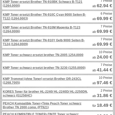
7 Preise
KMP Toner ersetzt Brother TN-910BK Schwarz B-T121
62.94 €
(1264.0000)
ab
6 Preise
KMP Toner ersetzt Brother TN-910C Cyan 9000 Seiten B-
69.99 €
T122 (1264.0003)
ab
7 Preise
KMP Toner ersetzt Brother TN-910M Magenta B-T123
69.99 €
(1264.0006)
ab
7 Preise
KMP Toner ersetzt Brother TN-910Y Gelb 9000 Seiten B-
69.99 €
T124 (1264.0009)
ab
10 Preise
KMP Toner schwarz ersetzt brother TN-2005 1254.0000
24.00 €
ab
7 Preise
KMP Toner schwarz ersetzt brother TN-3230 (1255.0000)
41.44 €
ab
10 Preise
KMP Trommel (ohne Toner) ersetzt Brother DR-243CL
97.46 €
(1268.7005)
ab
2 Preise
KORES Toner für brother HL-2240/ HL-2240D/ HL-2250DN,
31.86 €
schwarz (G1256HC)
ab
PEACH Kompatible Toner+Tinte Peach Toner schwarz
18.49 €
für
Brother TN 2000 comp. (PT921)
PEACH KOMPATIBLE TONER+TINTE Toner schwarz