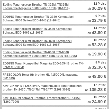
12 Preise
Edding Toner ersetzt Brother TN-325M, TN325M
36.29 €
Kompatibel Magenta 3500 Seiten 1018 (18-1018)
ab
9 Preise
EDDING Toner ersetzt Brother TN-3380 Kompatibel
23.79 €
Schwarz 8000 Seiten EDD-1045 (18-1045)
ab
14 Preise
Edding Toner ersetzt Brother TN-3430 Kompatibel
43.80 €
Schwarz EDD-1066 (18-1066)
ab
10 Preise
Edding Toner ersetzt Brother TN-3480 Kompatibel
53.28 €
Schwarz 8000 Seiten EDD-1067 (18-1067)
ab
Edding Toner ersetzt Brother TN-6600 / TN-6300
19.90 €
für
Kompatibel Schwarz 6000 Seiten EDD-1005 (18-1005)
9 Preise
EDDING Toner Kompatibel Magenta EDD-1054 Brother TN-
32.36 €
326M (18-1054)
ab
FREECOLOR Toner für brother HL-4150CDN, magenta
48.00 €
für
(801489)
12 Preise
KMP 3 KMP B-T125X cyan, magenta, gelb Toner ersetzen
135.28 €
brother TN-247C, TN-247M, TN-247Y (1268.3030)
ab
10 Preise
KMP B-DR29 schwarz Trommel ersetzt brother DR-1050
24.99 €
(1260.7000)
ab