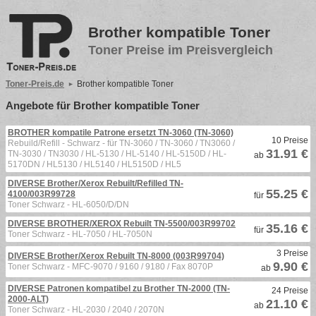
Brother kompatible Toner
Toner Preise im Preisvergleich
Toner-Preis.de
Brother kompatible Toner
Angebote für Brother kompatible Toner
BROTHER kompatile Patrone ersetzt TN-3060 (TN-3060)
10 Preise
Rebuild/Refill - Schwarz - für TN-3060 / TN-3060 / TN3060 /
31.91 €
TN-3030 / TN3030 / HL-5130 / HL-5140 / HL-5150D / HL-
ab
5170DN / HL5130 / HL5140 / HL5150D / HL5
DIVERSE Brother/Xerox Rebuilt/Refilled TN-
55.25 €
4100/003R99728
für
Toner Schwarz - HL-6050/D/DN
DIVERSE BROTHER/XEROX Rebuilt TN-5500/003R99702
35.16 €
für
Toner Schwarz - HL-7050 / HL-7050N
3 Preise
DIVERSE Brother/Xerox Rebuilt TN-8000 (003R99704)
9.90 €
Toner Schwarz - MFC-9070 / 9160 / 9180 / Fax 8070P
ab
DIVERSE Patronen kompatibel zu Brother TN-2000 (TN-
24 Preise
2000-ALT)
21.10 €
ab
Toner Schwarz - HL-2030 / 2040 / 2070N