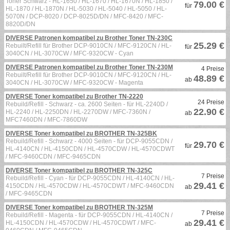
Toner Schwarz - HL-1650 / HL-1670 / HL-1670N / HL-1850 /
79.00 €
für
HL-1870 / HL-1870N / HL-5030 / HL-5040 / HL-5050 / HL-
5070N / DCP-8020 / DCP-8025D/DN / MFC-8420 / MFC-
8820D/DN
DIVERSE Patronen kompatibel zu Brother Toner TN-230C
25.29 €
Rebuilt/Refill für Brother DCP-9010CN / MFC-9120CN / HL-
für
3040CN / HL-3070CW / MFC-9320CW - Cyan
DIVERSE Patronen kompatibel zu Brother Toner TN-230M
4 Preise
Rebuilt/Refill für Brother DCP-9010CN / MFC-9120CN / HL-
48.89 €
ab
3040CN / HL-3070CW / MFC-9320CW - Magenta
DIVERSE Toner kompatibel zu Brother TN-2220
24 Preise
Rebuild/Refill - Schwarz - ca. 2600 Seiten - für HL-2240D /
22.90 €
HL-2240 / HL-2250DN / HL-2270DW / MFC-7360N /
ab
MFC7460DN / MFC-7860DW
DIVERSE Toner kompatibel zu BROTHER TN-325BK
Rebuild/Refill - Schwarz - 4000 Seiten - für DCP-9055CDN /
29.70 €
für
HL-4140CN / HL-4150CDN / HL-4570CDW / HL-4570CDWT
/ MFC-9460CDN / MFC-9465CDN
DIVERSE Toner kompatibel zu BROTHER TN-325C
7 Preise
Rebuild/Refill - Cyan - für DCP-9055CDN / HL-4140CN / HL-
29.41 €
4150CDN / HL-4570CDW / HL-4570CDWT / MFC-9460CDN
ab
/ MFC-9465CDN
DIVERSE Toner kompatibel zu BROTHER TN-325M
7 Preise
Rebuild/Refill - Magenta - für DCP-9055CDN / HL-4140CN /
29.41 €
HL-4150CDN / HL-4570CDW / HL-4570CDWT / MFC-
ab