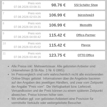
6
Preis vom
98.76 €
SSI Schäfer Shop
07.08.2026 03:08:31
7
Preis vom
106.99 €
büroshop24
07.08.2026 02:03:26
8
Preis vom
106.99 €
Memolife
07.08.2026 04:19:31
9
Preis vom
115.42 €
Office-Partner
07.08.2026 04:00:42
10
Preis vom
115.42 €
Playox
07.08.2026 03:45:02
11
Preis vom
123.75 €
OTTO Office
07.08.2026 03:48:16
Alle Preise inkl. Mehrwertsteuer. Alle gelisteten Anbieter sind
Unternehmen (§ 5b Abs. 1 Nr. 6 UWG).
Im Preisvergleich sind sehr wahrscheinlich nicht alle existierenden
Online-Shops gelistet. Informationen über die Angebote basieren
auf den Angaben des jeweiligen Händlers, und zwar vom Zeitpunkt
der Angabe "Preis vom". Die Verfügbarkeit bzw. Lieferzeit,
Versandkosten und der Preis können zu einem späteren Zeitpunkt
abweichen. Preise können höher sein.
Wir erhalten ggf. von gelisteten Anbietern eine Provision für
vermittelte Verkäufe oder weitergeleitete Besucher.