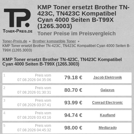
KMP Toner ersetzt Brother TN-
423C, TN423C Kompatibel
Cyan 4000 Seiten B-T99X
(1265.3003)
Toner Preise im Preisvergleich
Toner-Preis.de
Brother kompatible Toner
KMP Toner ersetzt Brother TN-423C, TN423C Kompatibel Cyan 4000 Seiten B-
T99X (1265.3003)
KMP Toner ersetzt Brother TN-423C, TN423C Kompatibel
Cyan 4000 Seiten B-T99X (1265.3003)
1
Preis vom
79.18 €
Jacob Elektronik
07.08.2026 04:35:06
2
Preis vom
80.70 €
Galaxus
07.08.2026 01:30:31
3
Preis vom
93.99 €
Conrad Electronic
07.08.2026 03:07:41
4
Preis vom
94.74 €
Kaufland
07.08.2026 03:43:16
5
Preis vom
98.00 €
Mediarado
07.08.2026 04:45:32