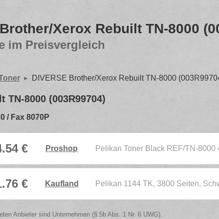
rother/Xerox Rebuilt TN-8000 (
e im Preisvergleich
 Toner
DIVERSE Brother/Xerox Rebuilt TN-8000 (003R9970
t TN-8000 (003R99704)
0 / Fax 8070P
4.54 €
Proshop
Pelikan Toner Black REF/TN-8000
1.76 €
Kaufland
Pelikan 1144 TK, 3800 Seiten, Sch
isteten Anbieter sind Unternehmen (§ 5b Abs. 1 Nr. 6 UWG).