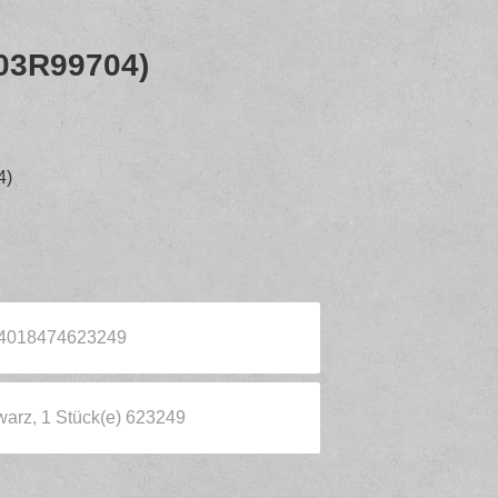
003R99704)
4)
 4018474623249
warz, 1 Stück(e) 623249