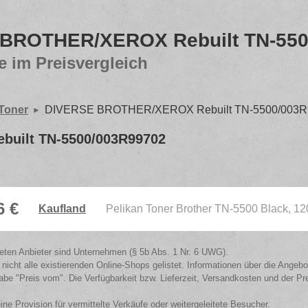
BROTHER/XEROX Rebuilt TN-550
e im Preisvergleich
 Toner
DIVERSE BROTHER/XEROX Rebuilt TN-5500/003R
uilt TN-5500/003R99702
6 €
Kaufland
Pelikan Toner Brother TN-5500 Black, 1
isteten Anbieter sind Unternehmen (§ 5b Abs. 1 Nr. 6 UWG).
 nicht alle existierenden Online-Shops gelistet. Informationen über die Angeb
be "Preis vom". Die Verfügbarkeit bzw. Lieferzeit, Versandkosten und der Pr
eine Provision für vermittelte Verkäufe oder weitergeleitete Besucher.