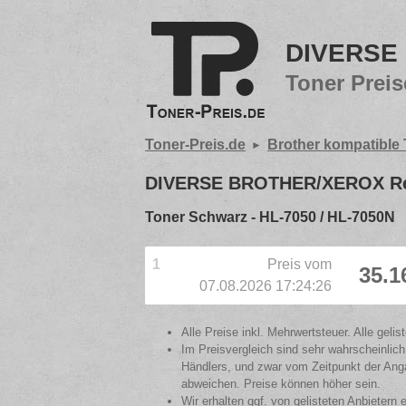
DIVERSE 
Toner Preis
Toner-Preis.de
Brother kompatible
DIVERSE BROTHER/XEROX Reb
Toner Schwarz - HL-7050 / HL-7050N
1
Preis vom
35.1
07.08.2026 17:24:26
Alle Preise inkl. Mehrwertsteuer. Alle gel
Im Preisvergleich sind sehr wahrscheinlich
Händlers, und zwar vom Zeitpunkt der Anga
abweichen. Preise können höher sein.
Wir erhalten ggf. von gelisteten Anbietern 