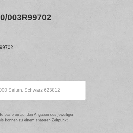
0/003R99702
99702
2000 Seiten, Schwarz 623812
ote basieren auf den Angaben des jeweiligen
eis können zu einem späteren Zeitpunkt