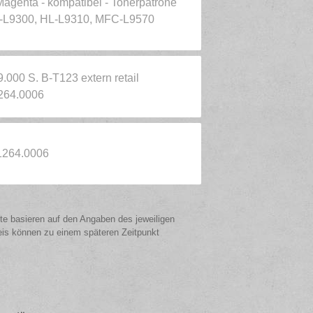
genta - kompatibel - Tonerpatrone
 HL-L9300, HL-L9310, MFC-L9570
00 S. B-T123 extern retail
1264.0006
 1264.0006
ote basieren auf den Angaben des jeweiligen
eis können zu einem späteren Zeitpunkt