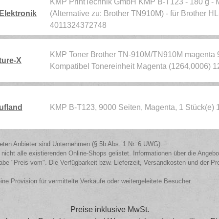
KMP PrintTechnik GmbH KMP B-T123 - 180 g - Ma
Elektronik
(Alternative zu: Brother TN910M) - für Brother
4011324372748
KMP Toner Brother TN-910M/TN910M magenta 9.0
ture-X
Kompatibel Tonereinheit Magenta (1264,0006) 
ufland
KMP B-T123, 9000 Seiten, Magenta, 1 Stück(e)
isteten Anbieter sind Unternehmen (§ 5b Abs. 1 Nr. 6 UWG).
 nicht alle existierenden Online-Shops gelistet. Informationen über die Angeb
be "Preis vom". Die Verfügbarkeit bzw. Lieferzeit, Versandkosten und der Pr
eine Provision für vermittelte Verkäufe oder weitergeleitete Besucher.
Preise inklusive MwSt.