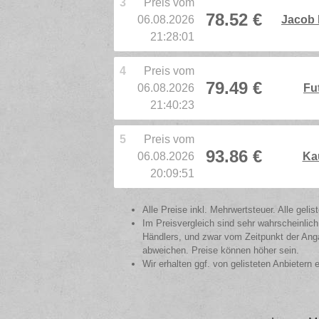
3
Preis vom
78.52 €
06.08.2026
Jacob 
21:28:01
4
Preis vom
79.49 €
06.08.2026
Fu
21:40:23
5
Preis vom
93.86 €
06.08.2026
Ka
20:09:51
Alle Preise inkl. Mehrwertsteuer. Alle gel
Im Preisvergleich sind sehr wahrscheinlich
Händlers, und zwar vom Zeitpunkt der Anga
abweichen. Preise können höher sein.
Wir erhalten ggf. von gelisteten Anbietern 