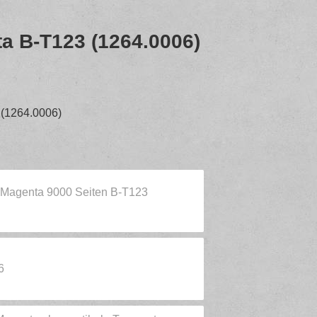
a B-T123 (1264.0006)
 (1264.0006)
 Magenta 9000 Seiten B-T123
6