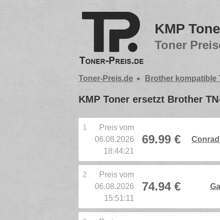
KMP Toner
Toner Preis
Toner-Preis.de
Brother kompatible
KMP Toner ersetzt Brother TN
1
Preis vom
69.99 €
06.08.2026
Conrad 
18:44:21
2
Preis vom
74.94 €
06.08.2026
Ga
15:51:11