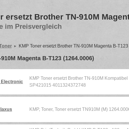
 ersetzt Brother TN-910M Magent
e im Preisvergleich
 Toner
KMP Toner ersetzt Brother TN-910M Magenta B-T123
-910M Magenta B-T123 (1264.0006)
KMP Toner ersetzt Brother TN-910M Kompatibel
Electronic
SP421015 4011324372748
laxus
KMP, Toner, Toner ersetzt TN910M (M) 1264.000