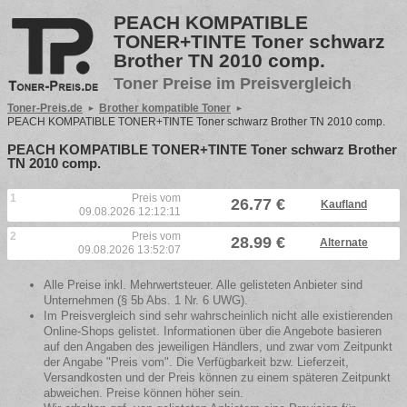
PEACH KOMPATIBLE
TONER+TINTE Toner schwarz
Brother TN 2010 comp.
Toner Preise im Preisvergleich
Toner-Preis.de
Brother kompatible Toner
PEACH KOMPATIBLE TONER+TINTE Toner schwarz Brother TN 2010 comp.
PEACH KOMPATIBLE TONER+TINTE Toner schwarz Brother
TN 2010 comp.
1
Preis vom
26.77 €
Kaufland
09.08.2026 12:12:11
2
Preis vom
28.99 €
Alternate
09.08.2026 13:52:07
Alle Preise inkl. Mehrwertsteuer. Alle gelisteten Anbieter sind
Unternehmen (§ 5b Abs. 1 Nr. 6 UWG).
Im Preisvergleich sind sehr wahrscheinlich nicht alle existierenden
Online-Shops gelistet. Informationen über die Angebote basieren
auf den Angaben des jeweiligen Händlers, und zwar vom Zeitpunkt
der Angabe "Preis vom". Die Verfügbarkeit bzw. Lieferzeit,
Versandkosten und der Preis können zu einem späteren Zeitpunkt
abweichen. Preise können höher sein.