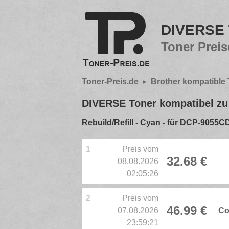
DIVERSE 
Toner Preis
Toner-Preis.de
Brother kompatible
DIVERSE Toner kompatibel z
Rebuild/Refill - Cyan - für DCP-90
1
Preis vom
32.68 €
08.08.2026
02:05:26
2
Preis vom
46.99 €
07.08.2026
Co
23:59:21