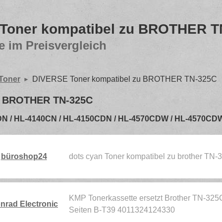
Toner kompatibel zu BROTHER T
e im Preisvergleich
 Toner
DIVERSE Toner kompatibel zu BROTHER TN-325C
u BROTHER TN-325C
55CDN / HL-4140CN / HL-4150CDN / HL-4570CDW / HL-4570
büroshop24
dots cyan Toner kompatibel zu brother T
KMP Tonerkassette ersetzt Brother TN-32
nrad Electronic
Seiten B-T39 4011324124330