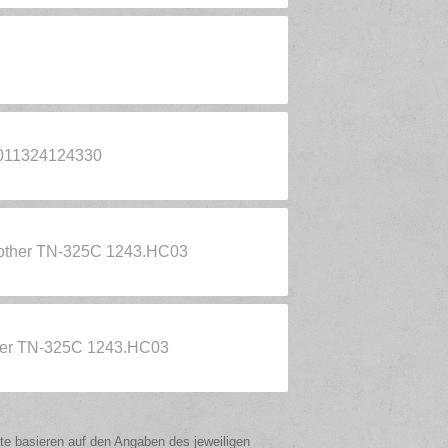
4011324124330
rother TN-325C 1243.HC03
ther TN-325C 1243.HC03
ote basieren auf den Angaben des jeweiligen