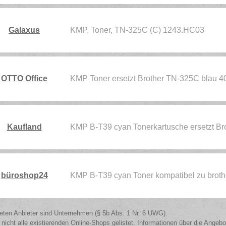
Galaxus
KMP, Toner, TN-325C (C) 1243.HC03
OTTO Office
KMP Toner ersetzt Brother TN-325C blau 
Kaufland
KMP B-T39 cyan Tonerkartusche ersetzt B
büroshop24
KMP B-T39 cyan Toner kompatibel zu bro
isteten Anbieter sind Unternehmen (§ 5b Abs. 1 Nr. 6 UWG).
 nicht alle existierenden Online-Shops gelistet. Informationen über die Angeb