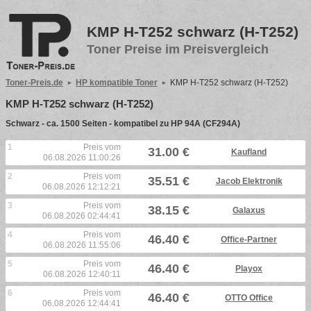
KMP H-T252 schwarz (H-T252)
Toner Preise im Preisvergleich
Toner-Preis.de
HP kompatible Toner
KMP H-T252 schwarz (H-T252)
KMP H-T252 schwarz (H-T252)
Schwarz - ca. 1500 Seiten - kompatibel zu HP 94A (CF294A)
1
Preis vom
31.00 €
Kaufland
06.08.2026 11:00:26
2
Preis vom
35.51 €
Jacob Elektronik
06.08.2026 12:12:21
3
Preis vom
38.15 €
Galaxus
06.08.2026 02:44:41
4
Preis vom
46.40 €
Office-Partner
06.08.2026 11:55:06
5
Preis vom
46.40 €
Playox
06.08.2026 12:40:11
6
Preis vom
46.40 €
OTTO Office
06.08.2026 12:44:41