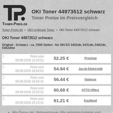
OKI Toner 44973512 schwarz
Toner Preise im Preisvergleich
Toner-Preis.de
OKI originale Toner
OKI Toner 44973512 schwarz
OKI Toner 44973512 schwarz
Original - Schwarz - ca. 7000 Seiten - für OKI ES 3452dn, 5431dn, 5462dn,
5462dnw
1
Preis vom
52.25 €
Proshop
09.08.2026 15:43:51
2
Preis vom
54.94 €
Jacob Elektronik
09.08.2026 16:02:01
3
Preis vom
56.44 €
Galaxus
09.08.2026 16:05:41
4
Preis vom
60.68 €
OTTO Office
09.08.2026 15:05:41
5
Preis vom
61.21 €
Kaufland
09.08.2026 15:15:41
Alle Preise inkl. Mehrwertsteuer. Alle gelisteten Anbieter sind