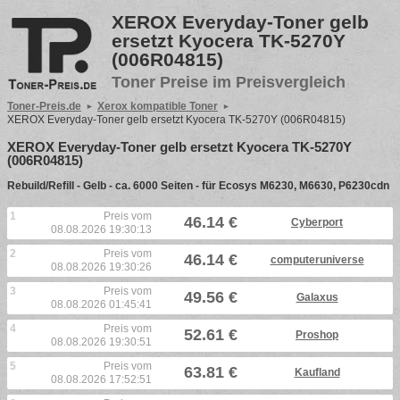
XEROX Everyday-Toner gelb
ersetzt Kyocera TK-5270Y
(006R04815)
Toner Preise im Preisvergleich
Toner-Preis.de
Xerox kompatible Toner
XEROX Everyday-Toner gelb ersetzt Kyocera TK-5270Y (006R04815)
XEROX Everyday-Toner gelb ersetzt Kyocera TK-5270Y
(006R04815)
Rebuild/Refill - Gelb - ca. 6000 Seiten - für Ecosys M6230, M6630, P6230cdn
1
Preis vom
46.14 €
Cyberport
08.08.2026 19:30:13
2
Preis vom
46.14 €
computeruniverse
08.08.2026 19:30:26
3
Preis vom
49.56 €
Galaxus
08.08.2026 01:45:41
4
Preis vom
52.61 €
Proshop
08.08.2026 19:30:51
5
Preis vom
63.81 €
Kaufland
08.08.2026 17:52:51