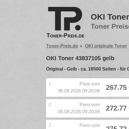
OKI Toner
Toner Preis
Toner-Preis.de
OKI originale Toner
OKI Toner 43837105 gelb
Original - Gelb - ca. 16500 Seiten - 
1
Preis vom
267.75
06.08.2026 09:20:06
2
Preis vom
272.77
06.08.2026 09:20:06
3
Preis vom
275.72