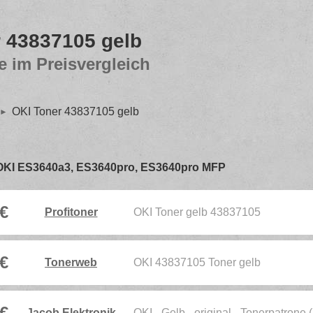
 43837105 gelb
e im Preisvergleich
OKI Toner 43837105 gelb
für OKI ES3640a3, ES3640pro, ES3640pro MFP
 €
Profitoner
OKI Toner gelb 43837105
 €
Tonerweb
OKI 43837105 Toner gelb
 €
Jacob Elektronik
OKI - Gelb - original - Tonerpatrone