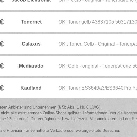
 €
Tonernet
OKI Toner gelb 43837105 5031713
 €
Galaxus
OKI, Toner, Gelb - Original - Toner
 €
Mediarado
OKI Gelb - original - Tonerpatrone
 €
Kaufland
OKI Toner ES3640a3/ES3640Pro Yel
isteten Anbieter sind Unternehmen (§ 5b Abs. 1 Nr. 6 UWG).
 nicht alle existierenden Online-Shops gelistet. Informationen über die Angeb
be "Preis vom". Die Verfügbarkeit bzw. Lieferzeit, Versandkosten und der Pr
eine Provision für vermittelte Verkäufe oder weitergeleitete Besucher.