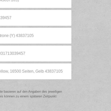
039457
patrone (Y) 43837105
 5031713039457
low, 16500 Seiten, Gelb 43837105
ote basieren auf den Angaben des jeweiligen
eis können zu einem späteren Zeitpunkt