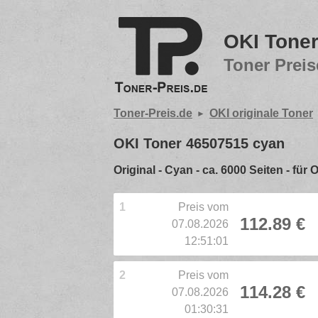
OKI Tone
Toner Preis
Toner-Preis.de
OKI originale Toner
OKI Toner 46507515 cyan
Original - Cyan - ca. 6000 Seiten - für
1
Preis vom
112.89 €
07.08.2026
12:51:01
2
Preis vom
114.28 €
07.08.2026
01:30:31