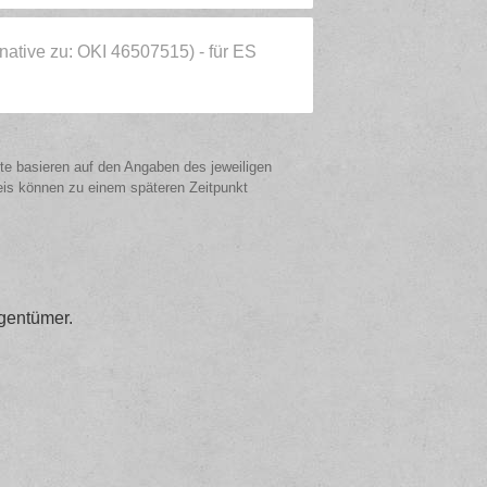
rnative zu: OKI 46507515) - für ES
ote basieren auf den Angaben des jeweiligen
eis können zu einem späteren Zeitpunkt
gentümer.