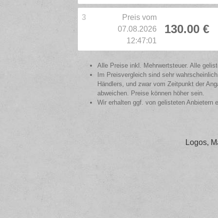
3
Preis vom
130.00 €
07.08.2026
12:47:01
Alle Preise inkl. Mehrwertsteuer. Alle gel
Im Preisvergleich sind sehr wahrscheinlich
Händlers, und zwar vom Zeitpunkt der Anga
abweichen. Preise können höher sein.
Wir erhalten ggf. von gelisteten Anbietern 
Logos, M