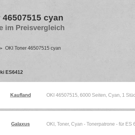
r 46507515 cyan
e im Preisvergleich
OKI Toner 46507515 cyan
 Oki ES6412
Kaufland
OKI 46507515, 6000 Seiten, Cyan, 1 Stüc
Galaxus
OKI, Toner, Cyan - Tonerpatrone - für E