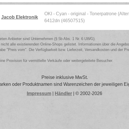
OKI - Cyan - original - Tonerpatrone (Alte
Jacob Elektronik
6412dn (46507515)
isteten Anbieter sind Unternehmen (§ 5b Abs. 1 Nr. 6 UWG).
 nicht alle existierenden Online-Shops gelistet. Informationen über die Angeb
be "Preis vom". Die Verfügbarkeit bzw. Lieferzeit, Versandkosten und der Pr
eine Provision für vermittelte Verkäufe oder weitergeleitete Besucher.
Preise inklusive MwSt.
arken oder Produktnamen sind Warenzeichen der jeweiligen Ei
Impressum
|
Händler
| © 2002-2026