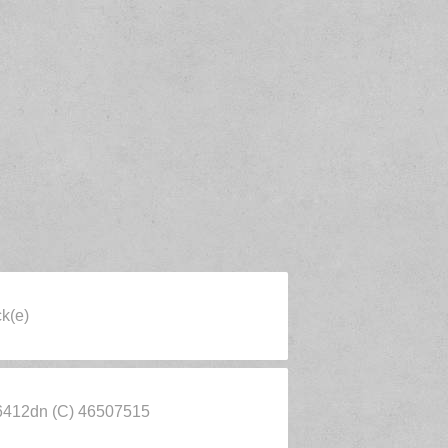
k(e)
S 6412dn (C) 46507515