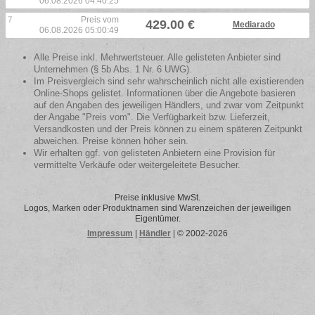
06.08.2026 04:40:25
7
Preis vom
429.00 €
Mediarado
06.08.2026 05:00:49
Alle Preise inkl. Mehrwertsteuer. Alle gelisteten Anbieter sind
Unternehmen (§ 5b Abs. 1 Nr. 6 UWG).
Im Preisvergleich sind sehr wahrscheinlich nicht alle existierenden
Online-Shops gelistet. Informationen über die Angebote basieren
auf den Angaben des jeweiligen Händlers, und zwar vom Zeitpunkt
der Angabe "Preis vom". Die Verfügbarkeit bzw. Lieferzeit,
Versandkosten und der Preis können zu einem späteren Zeitpunkt
abweichen. Preise können höher sein.
Wir erhalten ggf. von gelisteten Anbietern eine Provision für
vermittelte Verkäufe oder weitergeleitete Besucher.
Preise inklusive MwSt.
Logos, Marken oder Produktnamen sind Warenzeichen der jeweiligen
Eigentümer.
Impressum
|
Händler
| © 2002-2026