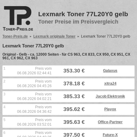
Lexmark Toner 77L20Y0 gelb
Toner Preise im Preisvergleich
Toner-Preis.de
Lexmark originale Toner
Lexmark Toner 77L20Y0 gelb
Lexmark Toner 77L20Y0 gelb
Original - Gelb - ca. 12000 Seiten - für CS 963, CX 833, CX 950, CX 951, CX
961, CX 962, CX 963
1
Preis vom
353.30 €
Galaxus
06.08.2026 02:44:41
2
Preis vom
378.18 €
xitra24
06.08.2026 04:45:26
3
Preis vom
385.33 €
Jacob Elektronik
06.08.2026 04:02:21
4
Preis vom
395.62 €
Playox
06.08.2026 04:36:42
5
Preis vom
395.63 €
Office-Partner
06.08.2026 03:52:01
6
Preis vom
397.50 €
Future-X