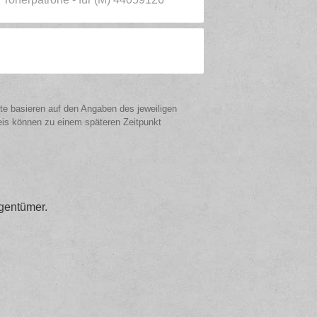
ote basieren auf den Angaben des jeweiligen
eis können zu einem späteren Zeitpunkt
gentümer.