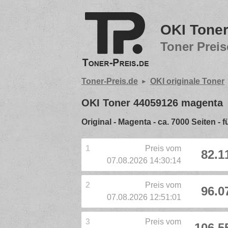
OKI Tone
Toner Preis
Toner-Preis.de
OKI originale Toner
OKI Toner 44059126 magenta
Original - Magenta - ca. 7000 Seiten -
1
Preis vom
82.1
07.08.2026 14:30:14
2
Preis vom
96.0
07.08.2026 12:51:01
3
Preis vom
106.5