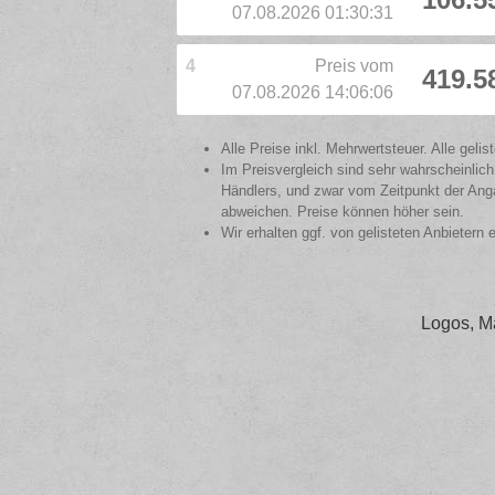
07.08.2026 01:30:31
4
Preis vom
419.5
07.08.2026 14:06:06
Alle Preise inkl. Mehrwertsteuer. Alle gel
Im Preisvergleich sind sehr wahrscheinlich
Händlers, und zwar vom Zeitpunkt der Anga
abweichen. Preise können höher sein.
Wir erhalten ggf. von gelisteten Anbietern 
Logos, M