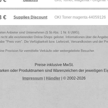
8 €
Supplies Discount
OKI Toner magenta 44059126
isteten Anbieter sind Unternehmen (§ 5b Abs. 1 Nr. 6 UWG).
 nicht alle existierenden Online-Shops gelistet. Informationen über die Angeb
be "Preis vom". Die Verfügbarkeit bzw. Lieferzeit, Versandkosten und der Pr
eine Provision für vermittelte Verkäufe oder weitergeleitete Besucher.
Preise inklusive MwSt.
arken oder Produktnamen sind Warenzeichen der jeweiligen Ei
Impressum
|
Händler
| © 2002-2026