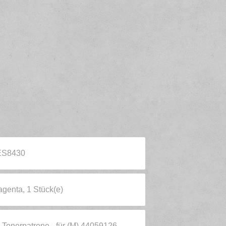
 ES8430
genta, 1 Stück(e)
- Tonerpatrone - für (M) 44059126