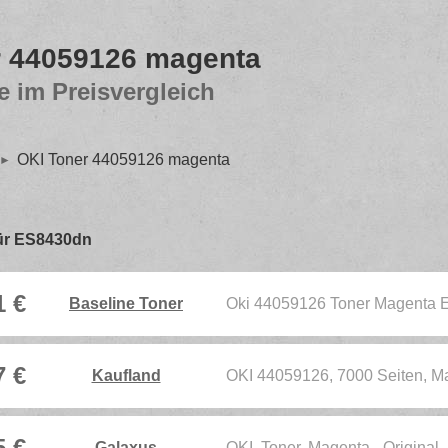
r 44059126 magenta
e im Preisvergleich
OKI Toner 44059126 magenta
 für ES8430dn
1 €
Baseline Toner
Oki 44059126 Toner Magenta
7 €
Kaufland
OKI 44059126, 7000 Seiten, Ma
5 €
Galaxus
OKI, Toner, Magenta - Original 