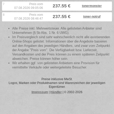
7
Preis vom
237.55 €
tonermonster
07.08.2026 09:05:06
8
Preis vom
237.55 €
toner-notruf
07.08.2026 08:46:47
Alle Preise inkl. Mehrwertsteuer. Alle gelisteten Anbieter sind
Unternehmen (§ 5b Abs. 1 Nr. 6 UWG).
Im Preisvergleich sind sehr wahrscheinlich nicht alle existierenden
Online-Shops gelistet. Informationen über die Angebote basieren
auf den Angaben des jeweiligen Händlers, und zwar vom Zeitpunkt
der Angabe "Preis vom". Die Verfügbarkeit bzw. Lieferzeit,
Versandkosten und der Preis können zu einem späteren Zeitpunkt
abweichen. Preise können höher sein.
Wir erhalten ggf. von gelisteten Anbietern eine Provision für
vermittelte Verkäufe oder weitergeleitete Besucher.
Preise inklusive MwSt.
Logos, Marken oder Produktnamen sind Warenzeichen der jeweiligen
Eigentümer.
Impressum
|
Händler
| © 2002-2026