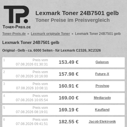
Lexmark Toner 24B7501 gelb
Toner Preise im Preisvergleich
Toner-Preis.de
Lexmark originale Toner
Lexmark Toner 24B7501 gelb
Lexmark Toner 24B7501 gelb
Original - Gelb - ca. 6000 Seiten - für Lexmark C2326, XC2326
1
Preis vom
153.49 €
Galaxus
07.08.2026 01:30:31
2
Preis vom
157.98 €
Future-X
07.08.2026 10:16:00
3
Preis vom
160.91 €
Proshop
07.08.2026 10:08:11
4
Preis vom
169.00 €
Mediarado
07.08.2026 10:05:54
5
Preis vom
169.19 €
Kaufland
07.08.2026 08:19:01
6
Preis vom
182.55 €
Jacob Elektronik
07.08.2026 09:41:51