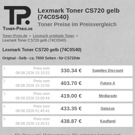
Lexmark Toner CS720 gelb
(74C0S40)
Toner Preise im Preisvergleich
Toner-Preis.de
Lexmark originale Toner
Lexmark Toner CS720 gelb (74C0S40)
Lexmark Toner CS720 gelb (74C0S40)
Original - Gelb - ca. 7000 Seiten - für CS720de
1
Preis vom
330.34 €
Supplies Discount
08.08.2026 15:10:52
2
Preis vom
403.70 €
Future-X
08.08.2026 15:10:50
3
Preis vom
419.00 €
Mediarado
08.08.2026 15:00:44
4
Preis vom
433.35 €
Galaxus
08.08.2026 01:45:41
5
Preis vom
438.87 €
Kaufland
08.08.2026 13:20:51