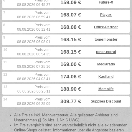
6
Preis vom
159.09 €
Future-X
08.08.2026 06:45:27
7
Preis vom
168.07 €
Playox
08.08.2026 06:59:41
8
Preis vom
168.08 €
Office-Partner
08.08.2026 06:12:41
9
Preis vom
168.15 €
tonermonster
08.08.2026 06:08:01
10
Preis vom
168.15 €
toner-notruf
08.08.2026 06:54:35
11
Preis vom
169.00 €
Mediarado
08.08.2026 07:25:16
12
Preis vom
174.06 €
Kaufland
08.08.2026 04:03:41
13
Preis vom
188.90 €
Memolife
08.08.2026 06:25:11
14
Preis vom
309.77 €
Supplies Discount
08.08.2026 06:25:09
Alle Preise inkl. Mehrwertsteuer. Alle gelisteten Anbieter sind
Unternehmen (§ 5b Abs. 1 Nr. 6 UWG).
Im Preisvergleich sind sehr wahrscheinlich nicht alle existierenden
Online-Shops gelistet. Informationen über die Angebote basieren