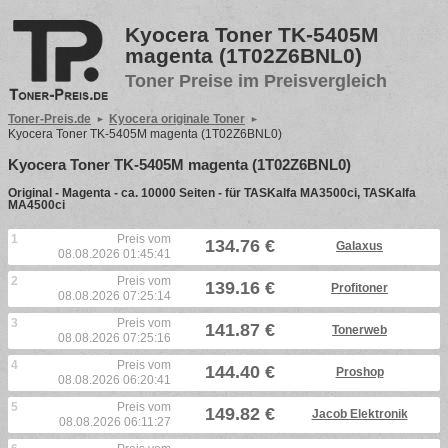
Kyocera Toner TK-5405M
magenta (1T02Z6BNL0)
Toner Preise im Preisvergleich
Toner-Preis.de
Kyocera originale Toner
Kyocera Toner TK-5405M magenta (1T02Z6BNL0)
Kyocera Toner TK-5405M magenta (1T02Z6BNL0)
Original - Magenta - ca. 10000 Seiten - für TASKalfa MA3500ci, TASKalfa
MA4500ci
1
Preis vom
134.76 €
Galaxus
08.08.2026 01:45:41
2
Preis vom
139.16 €
Profitoner
08.08.2026 07:25:14
3
Preis vom
141.87 €
Tonerweb
08.08.2026 07:25:16
4
Preis vom
144.40 €
Proshop
08.08.2026 06:20:41
5
Preis vom
149.82 €
Jacob Elektronik
08.08.2026 06:11:27