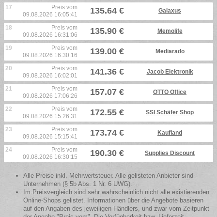
17
Preis vom
135.64 €
Galaxus
09.08.2026 16:05:41
18
Preis vom
135.90 €
Memolife
09.08.2026 16:31:06
19
Preis vom
139.00 €
Mediarado
09.08.2026 16:30:16
20
Preis vom
141.36 €
Jacob Elektronik
09.08.2026 16:02:01
21
Preis vom
157.07 €
OTTO Office
09.08.2026 17:06:26
22
Preis vom
172.55 €
SSI Schäfer Shop
09.08.2026 15:26:31
23
Preis vom
173.74 €
Kaufland
09.08.2026 15:15:41
24
Preis vom
190.30 €
Supplies Discount
09.08.2026 16:30:15
Alle Preise inkl. Mehrwertsteuer. Alle gelisteten Anbieter sind
Unternehmen (§ 5b Abs. 1 Nr. 6 UWG).
Im Preisvergleich sind sehr wahrscheinlich nicht alle existierenden
Online-Shops gelistet. Informationen über die Angebote basieren
auf den Angaben des jeweiligen Händlers, und zwar vom Zeitpunkt
der Angabe "Preis vom". Die Verfügbarkeit bzw. Lieferzeit,