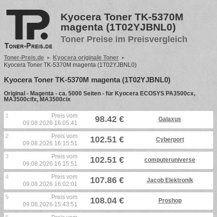
Kyocera Toner TK-5370M
magenta (1T02YJBNL0)
Toner Preise im Preisvergleich
Toner-Preis.de
Kyocera originale Toner
Kyocera Toner TK-5370M magenta (1T02YJBNL0)
Kyocera Toner TK-5370M magenta (1T02YJBNL0)
Original - Magenta - ca. 5000 Seiten - für Kyocera ECOSYS PA3500cx,
MA3500cifx, MA3500cix
1
Preis vom
98.42 €
Galaxus
09.08.2026 16:05:41
2
Preis vom
102.51 €
Cyberport
09.08.2026 16:15:51
3
Preis vom
102.51 €
computeruniverse
09.08.2026 16:15:51
4
Preis vom
107.86 €
Jacob Elektronik
09.08.2026 16:02:01
5
Preis vom
108.04 €
Proshop
09.08.2026 15:43:51