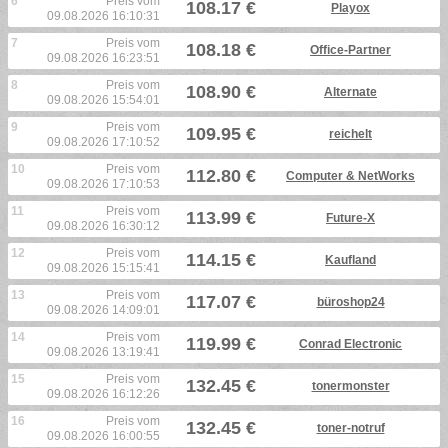
6
Preis vom
108.17 €
Playox
09.08.2026 16:10:31
7
Preis vom
108.18 €
Office-Partner
09.08.2026 16:23:51
8
Preis vom
108.90 €
Alternate
09.08.2026 15:54:01
9
Preis vom
109.95 €
reichelt
09.08.2026 17:10:52
10
Preis vom
112.80 €
Computer & NetWorks
09.08.2026 17:10:53
11
Preis vom
113.99 €
Future-X
09.08.2026 16:30:12
12
Preis vom
114.15 €
Kaufland
09.08.2026 15:15:41
13
Preis vom
117.07 €
büroshop24
09.08.2026 14:09:01
14
Preis vom
119.99 €
Conrad Electronic
09.08.2026 13:19:41
15
Preis vom
132.45 €
tonermonster
09.08.2026 16:12:26
16
Preis vom
132.45 €
toner-notruf
09.08.2026 16:00:55