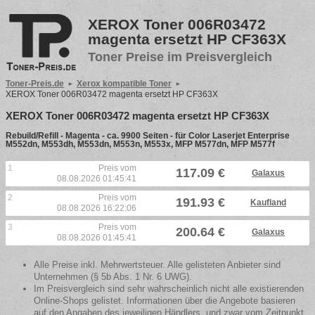
XEROX Toner 006R03472
magenta ersetzt HP CF363X
Toner Preise im Preisvergleich
Toner-Preis.de
Xerox kompatible Toner
XEROX Toner 006R03472 magenta ersetzt HP CF363X
XEROX Toner 006R03472 magenta ersetzt HP CF363X
Rebuild/Refill - Magenta - ca. 9900 Seiten - für Color Laserjet Enterprise
M552dn, M553dh, M553dn, M553n, M553x, MFP M577dn, MFP M577f
1
Preis vom
117.09 €
Galaxus
08.08.2026 01:45:41
2
Preis vom
191.93 €
Kaufland
08.08.2026 16:22:06
3
Preis vom
200.64 €
Galaxus
08.08.2026 01:45:41
Alle Preise inkl. Mehrwertsteuer. Alle gelisteten Anbieter sind
Unternehmen (§ 5b Abs. 1 Nr. 6 UWG).
Im Preisvergleich sind sehr wahrscheinlich nicht alle existierenden
Online-Shops gelistet. Informationen über die Angebote basieren
auf den Angaben des jeweiligen Händlers, und zwar vom Zeitpunkt