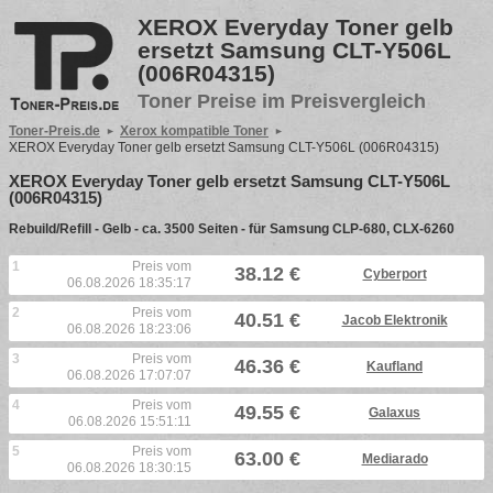
XEROX Everyday Toner gelb
ersetzt Samsung CLT-Y506L
(006R04315)
Toner Preise im Preisvergleich
Toner-Preis.de
Xerox kompatible Toner
XEROX Everyday Toner gelb ersetzt Samsung CLT-Y506L (006R04315)
XEROX Everyday Toner gelb ersetzt Samsung CLT-Y506L
(006R04315)
Rebuild/Refill - Gelb - ca. 3500 Seiten - für Samsung CLP-680, CLX-6260
1
Preis vom
38.12 €
Cyberport
06.08.2026 18:35:17
2
Preis vom
40.51 €
Jacob Elektronik
06.08.2026 18:23:06
3
Preis vom
46.36 €
Kaufland
06.08.2026 17:07:07
4
Preis vom
49.55 €
Galaxus
06.08.2026 15:51:11
5
Preis vom
63.00 €
Mediarado
06.08.2026 18:30:15