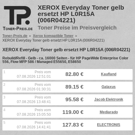
XEROX Everyday Toner gelb
ersetzt HP L0R15A
(006R04221)
Toner Preise im Preisvergleich
Toner-Preis.de
Xerox kompatible Toner
XEROX Everyday Toner gelb ersetzt HP L0R15A (006R04221)
XEROX Everyday Toner gelb ersetzt HP L0R15A (006R04221)
Rebuild/Refill - Gelb - ca. 16000 Seiten - für HP PageWide Enterprise Color
556, Flow MFP 586 / Managed E55650, E58650
1
Preis vom
82.80 €
Kaufland
07.08.2026 12:51:01
2
Preis vom
89.15 €
Galaxus
07.08.2026 01:30:31
3
Preis vom
95.58 €
Jacob Elektronik
07.08.2026 13:48:41
4
Preis vom
119.00 €
Mediarado
07.08.2026 15:05:50
5
Preis vom
127.83 €
ELECTRONIS
07.08.2026 14:41:41