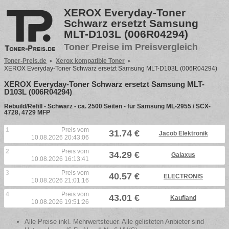
XEROX Everyday-Toner
Schwarz ersetzt Samsung
MLT-D103L (006R04294)
Toner Preise im Preisvergleich
Toner-Preis.de
Xerox kompatible Toner
XEROX Everyday-Toner Schwarz ersetzt Samsung MLT-D103L (006R04294)
XEROX Everyday-Toner Schwarz ersetzt Samsung MLT-
D103L (006R04294)
Rebuild/Refill - Schwarz - ca. 2500 Seiten - für Samsung ML-2955 / SCX-
4728, 4729 MFP
1
Preis vom
31.74 €
Jacob Elektronik
10.08.2026 20:43:06
2
Preis vom
34.29 €
Galaxus
10.08.2026 16:13:41
3
Preis vom
40.57 €
ELECTRONIS
10.08.2026 21:01:16
4
Preis vom
43.01 €
Kaufland
10.08.2026 19:51:26
Alle Preise inkl. Mehrwertsteuer. Alle gelisteten Anbieter sind