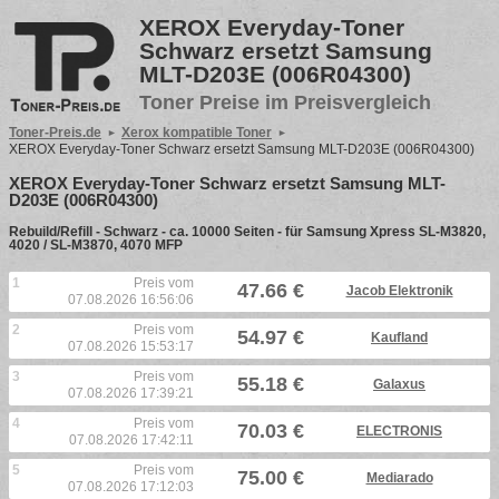
XEROX Everyday-Toner
Schwarz ersetzt Samsung
MLT-D203E (006R04300)
Toner Preise im Preisvergleich
Toner-Preis.de
Xerox kompatible Toner
XEROX Everyday-Toner Schwarz ersetzt Samsung MLT-D203E (006R04300)
XEROX Everyday-Toner Schwarz ersetzt Samsung MLT-
D203E (006R04300)
Rebuild/Refill - Schwarz - ca. 10000 Seiten - für Samsung Xpress SL-M3820,
4020 / SL-M3870, 4070 MFP
1
Preis vom
47.66 €
Jacob Elektronik
07.08.2026 16:56:06
2
Preis vom
54.97 €
Kaufland
07.08.2026 15:53:17
3
Preis vom
55.18 €
Galaxus
07.08.2026 17:39:21
4
Preis vom
70.03 €
ELECTRONIS
07.08.2026 17:42:11
5
Preis vom
75.00 €
Mediarado
07.08.2026 17:12:03