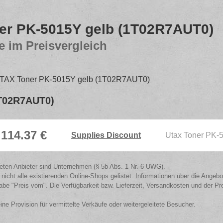
er PK-5015Y gelb (1T02R7AUT0)
e im Preisvergleich
TAX Toner PK-5015Y gelb (1T02R7AUT0)
1T02R7AUT0)
114.37 €
Supplies Discount
Utax Toner PK
isteten Anbieter sind Unternehmen (§ 5b Abs. 1 Nr. 6 UWG).
 nicht alle existierenden Online-Shops gelistet. Informationen über die Angeb
be "Preis vom". Die Verfügbarkeit bzw. Lieferzeit, Versandkosten und der Pr
eine Provision für vermittelte Verkäufe oder weitergeleitete Besucher.