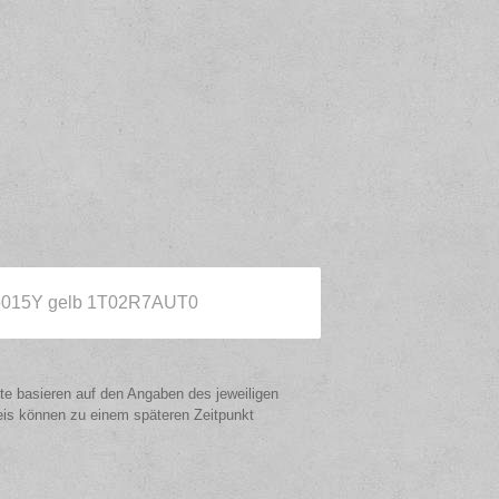
-5015Y gelb 1T02R7AUT0
ote basieren auf den Angaben des jeweiligen
eis können zu einem späteren Zeitpunkt