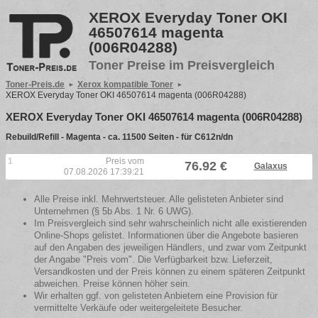
XEROX Everyday Toner OKI
46507614 magenta
(006R04288)
Toner Preise im Preisvergleich
Toner-Preis.de
Xerox kompatible Toner
XEROX Everyday Toner OKI 46507614 magenta (006R04288)
XEROX Everyday Toner OKI 46507614 magenta (006R04288)
Rebuild/Refill - Magenta - ca. 11500 Seiten - für C612n/dn
1
Preis vom
76.92 €
Galaxus
07.08.2026 17:39:21
Alle Preise inkl. Mehrwertsteuer. Alle gelisteten Anbieter sind
Unternehmen (§ 5b Abs. 1 Nr. 6 UWG).
Im Preisvergleich sind sehr wahrscheinlich nicht alle existierenden
Online-Shops gelistet. Informationen über die Angebote basieren
auf den Angaben des jeweiligen Händlers, und zwar vom Zeitpunkt
der Angabe "Preis vom". Die Verfügbarkeit bzw. Lieferzeit,
Versandkosten und der Preis können zu einem späteren Zeitpunkt
abweichen. Preise können höher sein.
Wir erhalten ggf. von gelisteten Anbietern eine Provision für
vermittelte Verkäufe oder weitergeleitete Besucher.