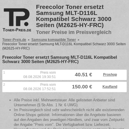
Freecolor Toner ersetzt
Samsung MLT-D116L
Kompatibel Schwarz 3000
Seiten (M2625-HY-FRC)
Toner Preise im Preisvergleich
Toner-Preis.de
Samsung kompatible Toner
Freecolor Toner ersetzt Samsung MLT-D116L Kompatibel Schwarz 3000 Seiten
(M2625-HY-FRC)
Freecolor Toner ersetzt Samsung MLT-D116L Kompatibel
Schwarz 3000 Seiten (M2625-HY-FRC)
1
Preis vom
40.51 €
Proshop
08.08.2026 19:30:51
2
Preis vom
150.00 €
Kaufland
08.08.2026 17:52:51
Alle Preise inkl. Mehrwertsteuer. Alle gelisteten Anbieter sind
Unternehmen (§ 5b Abs. 1 Nr. 6 UWG).
Im Preisvergleich sind sehr wahrscheinlich nicht alle existierenden
Online-Shops gelistet. Informationen über die Angebote basieren
auf den Angaben des jeweiligen Händlers, und zwar vom Zeitpunkt
der Angabe "Preis vom". Die Verfügbarkeit bzw. Lieferzeit,