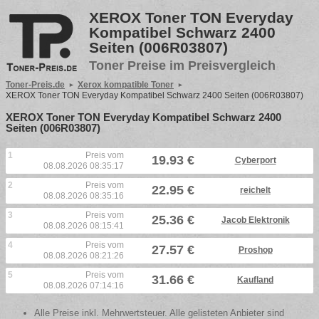
XEROX Toner TON Everyday
Kompatibel Schwarz 2400
Seiten (006R03807)
Toner Preise im Preisvergleich
Toner-Preis.de
Xerox kompatible Toner
XEROX Toner TON Everyday Kompatibel Schwarz 2400 Seiten (006R03807)
XEROX Toner TON Everyday Kompatibel Schwarz 2400
Seiten (006R03807)
1
Preis vom
19.93 €
Cyberport
08.08.2026 08:35:17
2
Preis vom
22.95 €
reichelt
08.08.2026 08:35:16
3
Preis vom
25.36 €
Jacob Elektronik
08.08.2026 08:15:41
4
Preis vom
27.57 €
Proshop
08.08.2026 08:21:26
5
Preis vom
31.66 €
Kaufland
08.08.2026 07:14:16
Alle Preise inkl. Mehrwertsteuer. Alle gelisteten Anbieter sind