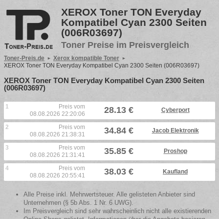
XEROX Toner TON Everyday
Kompatibel Cyan 2300 Seiten
(006R03697)
Toner Preise im Preisvergleich
Toner-Preis.de
Xerox kompatible Toner
XEROX Toner TON Everyday Kompatibel Cyan 2300 Seiten (006R03697)
XEROX Toner TON Everyday Kompatibel Cyan 2300 Seiten
(006R03697)
1
Preis vom
28.13 €
Cyberport
08.08.2026 22:20:06
2
Preis vom
34.84 €
Jacob Elektronik
08.08.2026 21:38:31
3
Preis vom
35.85 €
Proshop
08.08.2026 21:31:41
4
Preis vom
38.03 €
Kaufland
08.08.2026 20:55:41
Alle Preise inkl. Mehrwertsteuer. Alle gelisteten Anbieter sind
Unternehmen (§ 5b Abs. 1 Nr. 6 UWG).
Im Preisvergleich sind sehr wahrscheinlich nicht alle existierenden