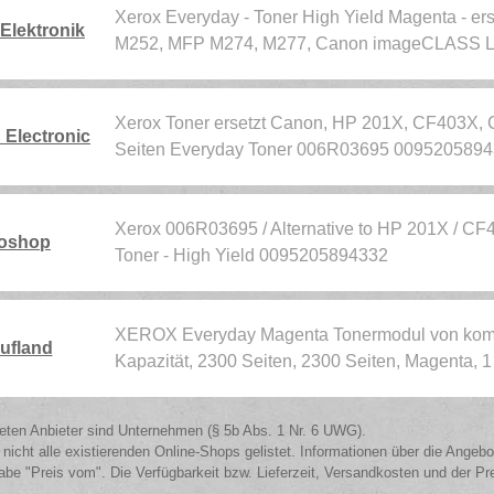
Xerox Everyday - Toner High Yield Magenta - ers
Elektronik
M252, MFP M274, M277, Canon imageCLASS 
Xerox Toner ersetzt Canon, HP 201X, CF403X
 Electronic
Seiten Everyday Toner 006R03695 009520589
Xerox 006R03695 / Alternative to HP 201X /
oshop
Toner - High Yield 0095205894332
XEROX Everyday Magenta Tonermodul von komp
ufland
Kapazität, 2300 Seiten, 2300 Seiten, Magenta, 
isteten Anbieter sind Unternehmen (§ 5b Abs. 1 Nr. 6 UWG).
 nicht alle existierenden Online-Shops gelistet. Informationen über die Angeb
be "Preis vom". Die Verfügbarkeit bzw. Lieferzeit, Versandkosten und der Pr