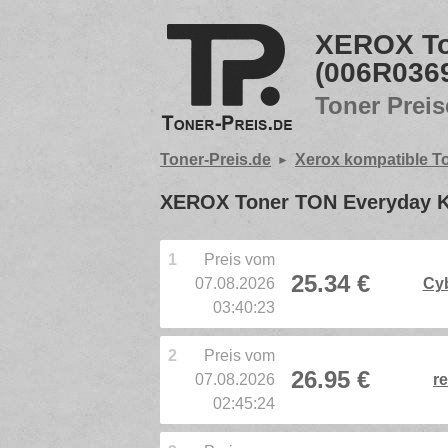
XEROX To
(006R036
Toner Preis
Toner-Preis.de
Xerox kompatible T
XEROX Toner TON Everyday Ko
1
Preis vom
25.34 €
07.08.2026
Cy
03:40:23
2
Preis vom
26.95 €
07.08.2026
re
02:45:24