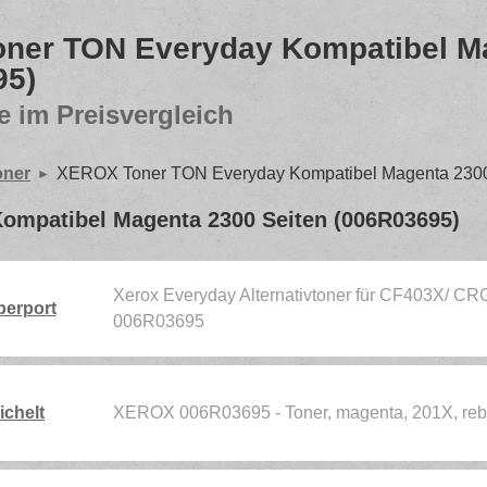
ner TON Everyday Kompatibel Ma
95)
e im Preisvergleich
oner
XEROX Toner TON Everyday Kompatibel Magenta 2300
mpatibel Magenta 2300 Seiten (006R03695)
Xerox Everyday Alternativtoner für CF403X/ CR
berport
006R03695
ichelt
XEROX 006R03695 - Toner, magenta, 201X, rebu