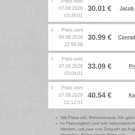
3
Preis vom
30.01 €
07.08.2026
Jacob 
03:35:01
4
Preis vom
30.99 €
06.08.2026
Conrad
22:56:06
5
Preis vom
33.09 €
07.08.2026
Pr
03:04:01
6
Preis vom
40.54 €
07.08.2026
Ka
02:12:01
Alle Preise inkl. Mehrwertsteuer. Alle gel
Im Preisvergleich sind sehr wahrscheinlich
Händlers, und zwar vom Zeitpunkt der Anga
abweichen. Preise können höher sein.