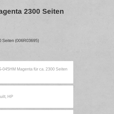
genta 2300 Seiten
 Seiten (006R03695)
G-045HM Magenta für ca. 2300 Seiten
ilt, HP