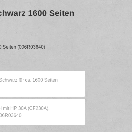
hwarz 1600 Seiten
 Seiten (006R03640)
Schwarz für ca. 1600 Seiten
 mit HP 30A (CF230A),
 006R03640