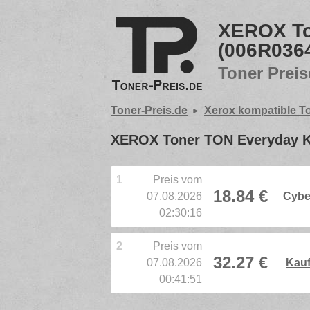
XEROX To
(006R036
Toner Preis
Toner-Preis.de
Xerox kompatible T
XEROX Toner TON Everyday Ko
1
Preis vom
18.84 €
07.08.2026
Cybe
02:30:16
2
Preis vom
32.27 €
07.08.2026
Kauf
00:41:51