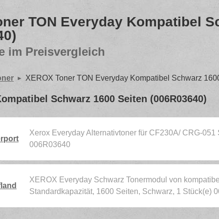
ner TON Everyday Kompatibel Sc
40)
e im Preisvergleich
oner
XEROX Toner TON Everyday Kompatibel Schwarz 1600
mpatibel Schwarz 1600 Seiten (006R03640)
Xerox Everyday Alternativtoner für CF230A/ CRG-051 
rport
006R03640
XEROX Everyday Schwarz Tonermodul von kompatibel
land
Standardkapazität, 1600 Seiten, Schwarz, 1 Stück(e)