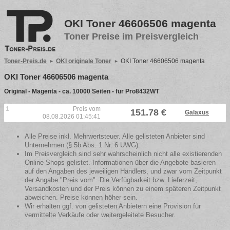
OKI Toner 46606506 magenta
Toner Preise im Preisvergleich
Toner-Preis.de
OKI originale Toner
OKI Toner 46606506 magenta
OKI Toner 46606506 magenta
Original - Magenta - ca. 10000 Seiten - für Pro8432WT
1
Preis vom
151.78 €
Galaxus
08.08.2026 01:45:41
Alle Preise inkl. Mehrwertsteuer. Alle gelisteten Anbieter sind
Unternehmen (§ 5b Abs. 1 Nr. 6 UWG).
Im Preisvergleich sind sehr wahrscheinlich nicht alle existierenden
Online-Shops gelistet. Informationen über die Angebote basieren
auf den Angaben des jeweiligen Händlers, und zwar vom Zeitpunkt
der Angabe "Preis vom". Die Verfügbarkeit bzw. Lieferzeit,
Versandkosten und der Preis können zu einem späteren Zeitpunkt
abweichen. Preise können höher sein.
Wir erhalten ggf. von gelisteten Anbietern eine Provision für
vermittelte Verkäufe oder weitergeleitete Besucher.