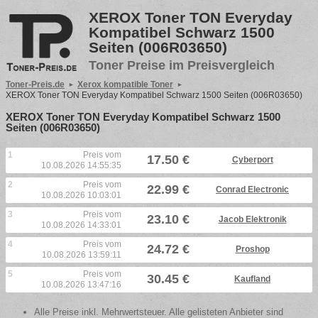
XEROX Toner TON Everyday
Kompatibel Schwarz 1500
Seiten (006R03650)
Toner Preise im Preisvergleich
Toner-Preis.de
Xerox kompatible Toner
XEROX Toner TON Everyday Kompatibel Schwarz 1500 Seiten (006R03650)
XEROX Toner TON Everyday Kompatibel Schwarz 1500
Seiten (006R03650)
1
Preis vom
17.50 €
Cyberport
10.08.2026 14:55:35
2
Preis vom
22.99 €
Conrad Electronic
10.08.2026 10:03:01
3
Preis vom
23.10 €
Jacob Elektronik
10.08.2026 14:33:01
4
Preis vom
24.72 €
Proshop
10.08.2026 13:59:11
5
Preis vom
30.45 €
Kaufland
10.08.2026 13:47:16
Alle Preise inkl. Mehrwertsteuer. Alle gelisteten Anbieter sind