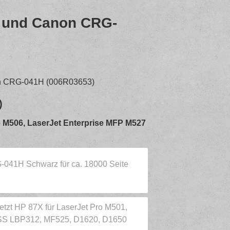
 und Canon CRG-
n CRG-041H (006R03653)
)
se M506, LaserJet Enterprise MFP M527
G-041H Schwarz für ca. 18000 Seite
etzt HP 87X für LaserJet Pro M501,
SS LBP312, MF525, D1620, D1650