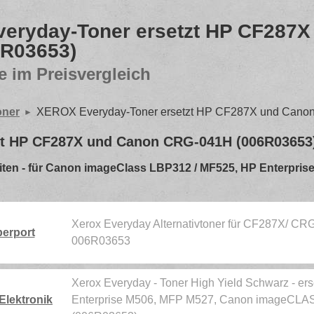
eryday-Toner ersetzt HP CF287X
6R03653)
e im Preisvergleich
oner
XEROX Everyday-Toner ersetzt HP CF287X und Cano
zt HP CF287X und Canon CRG-041H (006R03653
 Seiten - für Canon imageClass LBP312 / MF525, HP Enterpri
Xerox Everyday Alternativtoner für CF287X/ CR
erport
006R03653
Xerox Everyday - Toner High Yield Schwarz - ers
Elektronik
Enterprise M506, MFP M527, Canon imageCLA