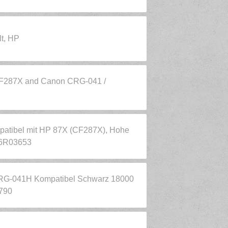
t, HP
 CF287X and Canon CRG-041 /
atibel mit HP 87X (CF287X), Hohe
006R03653
CRG-041H Kompatibel Schwarz 18000
790