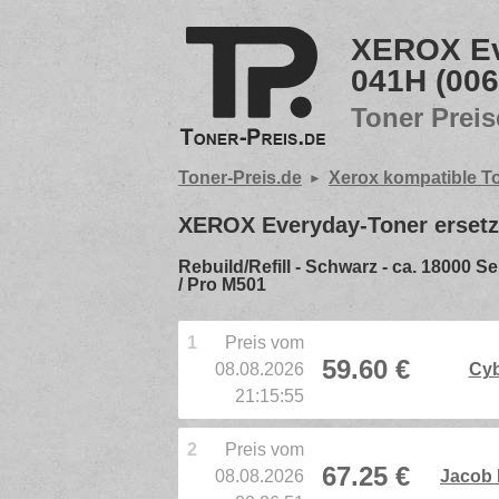
XEROX Ev
041H (00
Toner Preis
Toner-Preis.de
Xerox kompatible T
XEROX Everyday-Toner erset
Rebuild/Refill - Schwarz - ca. 18000
/ Pro M501
1
Preis vom
59.60 €
08.08.2026
Cyb
21:15:55
2
Preis vom
67.25 €
08.08.2026
Jacob 