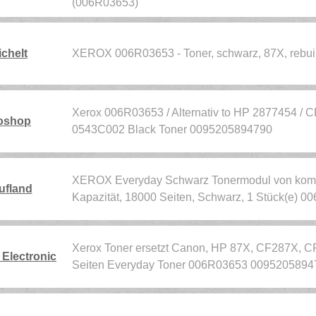
(006R03653)
ichelt
XEROX 006R03653 - Toner, schwarz, 87X, rebuil
Xerox 006R03653 / Alternativ to HP 2877454 /
oshop
0543C002 Black Toner 0095205894790
XEROX Everyday Schwarz Tonermodul von komp
ufland
Kapazität, 18000 Seiten, Schwarz, 1 Stück(e) 
Xerox Toner ersetzt Canon, HP 87X, CF287X, 
Electronic
Seiten Everyday Toner 006R03653 0095205894