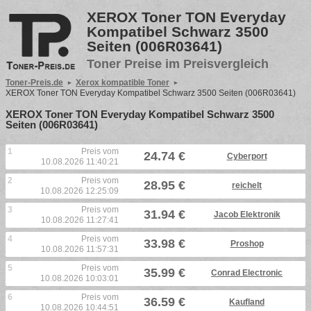
XEROX Toner TON Everyday
Kompatibel Schwarz 3500
Seiten (006R03641)
Toner Preise im Preisvergleich
Toner-Preis.de
Xerox kompatible Toner
XEROX Toner TON Everyday Kompatibel Schwarz 3500 Seiten (006R03641)
XEROX Toner TON Everyday Kompatibel Schwarz 3500
Seiten (006R03641)
1
Preis vom
24.74 €
Cyberport
10.08.2026 11:40:21
2
Preis vom
28.95 €
reichelt
10.08.2026 12:25:09
3
Preis vom
31.94 €
Jacob Elektronik
10.08.2026 11:27:41
4
Preis vom
33.98 €
Proshop
10.08.2026 11:57:31
5
Preis vom
35.99 €
Conrad Electronic
10.08.2026 10:03:01
6
Preis vom
36.59 €
Kaufland
10.08.2026 10:44:51