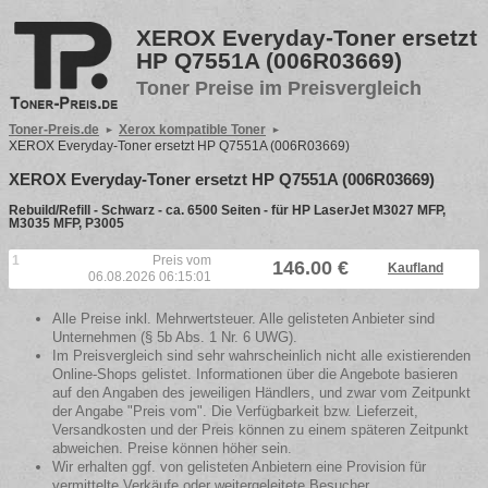
XEROX Everyday-Toner ersetzt
HP Q7551A (006R03669)
Toner Preise im Preisvergleich
Toner-Preis.de
Xerox kompatible Toner
XEROX Everyday-Toner ersetzt HP Q7551A (006R03669)
XEROX Everyday-Toner ersetzt HP Q7551A (006R03669)
Rebuild/Refill - Schwarz - ca. 6500 Seiten - für HP LaserJet M3027 MFP,
M3035 MFP, P3005
1
Preis vom
146.00 €
Kaufland
06.08.2026 06:15:01
Alle Preise inkl. Mehrwertsteuer. Alle gelisteten Anbieter sind
Unternehmen (§ 5b Abs. 1 Nr. 6 UWG).
Im Preisvergleich sind sehr wahrscheinlich nicht alle existierenden
Online-Shops gelistet. Informationen über die Angebote basieren
auf den Angaben des jeweiligen Händlers, und zwar vom Zeitpunkt
der Angabe "Preis vom". Die Verfügbarkeit bzw. Lieferzeit,
Versandkosten und der Preis können zu einem späteren Zeitpunkt
abweichen. Preise können höher sein.
Wir erhalten ggf. von gelisteten Anbietern eine Provision für
vermittelte Verkäufe oder weitergeleitete Besucher.