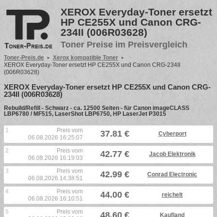
XEROX Everyday-Toner ersetzt
HP CE255X und Canon CRG-
234II (006R03628)
Toner Preise im Preisvergleich
Toner-Preis.de
Xerox kompatible Toner
XEROX Everyday-Toner ersetzt HP CE255X und Canon CRG-234II
(006R03628)
XEROX Everyday-Toner ersetzt HP CE255X und Canon CRG-
234II (006R03628)
Rebuild/Refill - Schwarz - ca. 12500 Seiten - für Canon imageCLASS
LBP6780 / MF515, LaserShot LBP6750, HP LaserJet P3015
1
Preis vom
37.81 €
Cyberport
06.08.2026 16:25:07
2
Preis vom
42.77 €
Jacob Elektronik
06.08.2026 16:19:03
3
Preis vom
42.99 €
Conrad Electronic
06.08.2026 14:38:51
4
Preis vom
44.00 €
reichelt
06.08.2026 16:10:51
5
Preis vom
48.60 €
Kaufland