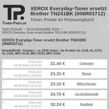
XEROX Everyday-Toner ersetzt
Brother TN241BK (006R03712)
Toner Preise im Preisvergleich
Toner-Preis.de
Xerox kompatible Toner
XEROX Everyday-Toner ersetzt Brother TN241BK (006R03712)
XEROX Everyday-Toner ersetzt Brother TN241BK
(006R03712)
Rebuild/Refill - Schwarz - ca. 2500 Seiten - für Brother HL-3140, HL-3170,
HL-3180, MFC-9130, MFC-9330, MFC-9340
1
Preis vom
21.44 €
Cyberport
08.08.2026 12:25:09
2
Preis vom
23.31 €
Playox
08.08.2026 12:02:01
3
Preis vom
23.32 €
Office-Partner
08.08.2026 12:14:22
4
Preis vom
24.70 €
Jacob Elektronik
08.08.2026 12:23:26
5
Preis vom
32.24 €
Kaufland
08.08.2026 11:50:27