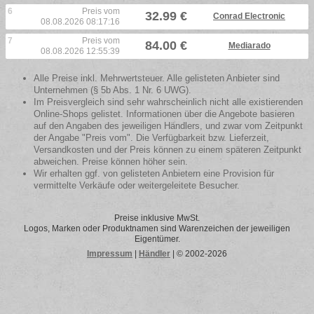
6
Preis vom
32.99 €
Conrad Electronic
08.08.2026 08:17:16
7
Preis vom
84.00 €
Mediarado
08.08.2026 12:55:39
Alle Preise inkl. Mehrwertsteuer. Alle gelisteten Anbieter sind
Unternehmen (§ 5b Abs. 1 Nr. 6 UWG).
Im Preisvergleich sind sehr wahrscheinlich nicht alle existierenden
Online-Shops gelistet. Informationen über die Angebote basieren
auf den Angaben des jeweiligen Händlers, und zwar vom Zeitpunkt
der Angabe "Preis vom". Die Verfügbarkeit bzw. Lieferzeit,
Versandkosten und der Preis können zu einem späteren Zeitpunkt
abweichen. Preise können höher sein.
Wir erhalten ggf. von gelisteten Anbietern eine Provision für
vermittelte Verkäufe oder weitergeleitete Besucher.
Preise inklusive MwSt.
Logos, Marken oder Produktnamen sind Warenzeichen der jeweiligen
Eigentümer.
Impressum
|
Händler
| © 2002-2026