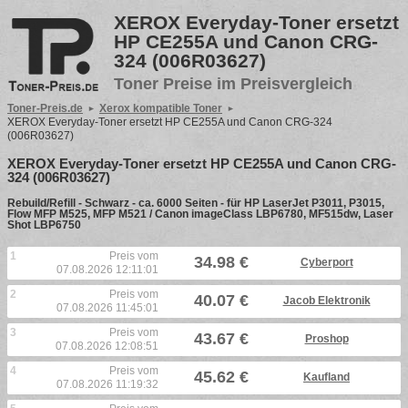
XEROX Everyday-Toner ersetzt
HP CE255A und Canon CRG-
324 (006R03627)
Toner Preise im Preisvergleich
Toner-Preis.de
Xerox kompatible Toner
XEROX Everyday-Toner ersetzt HP CE255A und Canon CRG-324
(006R03627)
XEROX Everyday-Toner ersetzt HP CE255A und Canon CRG-
324 (006R03627)
Rebuild/Refill - Schwarz - ca. 6000 Seiten - für HP LaserJet P3011, P3015,
Flow MFP M525, MFP M521 / Canon imageClass LBP6780, MF515dw, Laser
Shot LBP6750
1
Preis vom
34.98 €
Cyberport
07.08.2026 12:11:01
2
Preis vom
40.07 €
Jacob Elektronik
07.08.2026 11:45:01
3
Preis vom
43.67 €
Proshop
07.08.2026 12:08:51
4
Preis vom
45.62 €
Kaufland
07.08.2026 11:19:32