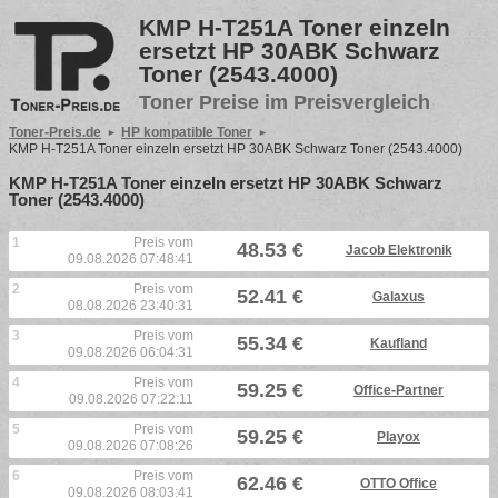
KMP H-T251A Toner einzeln
ersetzt HP 30ABK Schwarz
Toner (2543.4000)
Toner Preise im Preisvergleich
Toner-Preis.de
HP kompatible Toner
KMP H-T251A Toner einzeln ersetzt HP 30ABK Schwarz Toner (2543.4000)
KMP H-T251A Toner einzeln ersetzt HP 30ABK Schwarz
Toner (2543.4000)
1
Preis vom
48.53 €
Jacob Elektronik
09.08.2026 07:48:41
2
Preis vom
52.41 €
Galaxus
08.08.2026 23:40:31
3
Preis vom
55.34 €
Kaufland
09.08.2026 06:04:31
4
Preis vom
59.25 €
Office-Partner
09.08.2026 07:22:11
5
Preis vom
59.25 €
Playox
09.08.2026 07:08:26
6
Preis vom
62.46 €
OTTO Office
09.08.2026 08:03:41