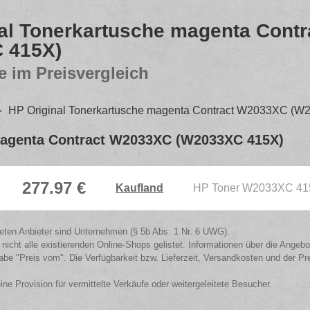
nal Tonerkartusche magenta Cont
 415X)
e im Preisvergleich
HP Original Tonerkartusche magenta Contract W2033XC (
magenta Contract W2033XC (W2033XC 415X)
277.97 €
Kaufland
HP Toner W2033XC 415
isteten Anbieter sind Unternehmen (§ 5b Abs. 1 Nr. 6 UWG).
 nicht alle existierenden Online-Shops gelistet. Informationen über die Angeb
be "Preis vom". Die Verfügbarkeit bzw. Lieferzeit, Versandkosten und der Pr
eine Provision für vermittelte Verkäufe oder weitergeleitete Besucher.