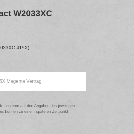
ract W2033XC
W2033XC 415X)
X Magenta Vertrag
ote basieren auf den Angaben des jeweiligen
eis können zu einem späteren Zeitpunkt