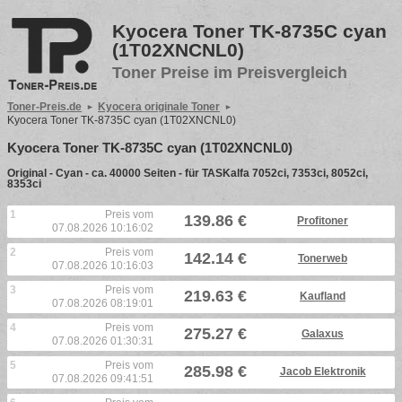
Kyocera Toner TK-8735C cyan
(1T02XNCNL0)
Toner Preise im Preisvergleich
Toner-Preis.de
Kyocera originale Toner
Kyocera Toner TK-8735C cyan (1T02XNCNL0)
Kyocera Toner TK-8735C cyan (1T02XNCNL0)
Original - Cyan - ca. 40000 Seiten - für TASKalfa 7052ci, 7353ci, 8052ci,
8353ci
1
Preis vom
139.86 €
Profitoner
07.08.2026 10:16:02
2
Preis vom
142.14 €
Tonerweb
07.08.2026 10:16:03
3
Preis vom
219.63 €
Kaufland
07.08.2026 08:19:01
4
Preis vom
275.27 €
Galaxus
07.08.2026 01:30:31
5
Preis vom
285.98 €
Jacob Elektronik
07.08.2026 09:41:51