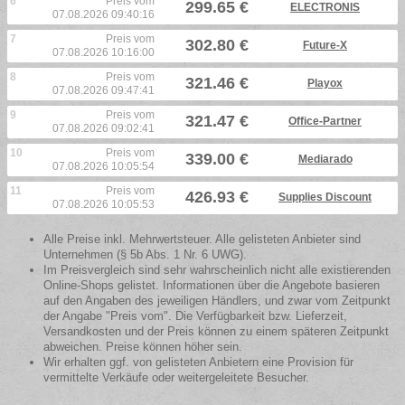
6
Preis vom
299.65 €
ELECTRONIS
07.08.2026 09:40:16
7
Preis vom
302.80 €
Future-X
07.08.2026 10:16:00
8
Preis vom
321.46 €
Playox
07.08.2026 09:47:41
9
Preis vom
321.47 €
Office-Partner
07.08.2026 09:02:41
10
Preis vom
339.00 €
Mediarado
07.08.2026 10:05:54
11
Preis vom
426.93 €
Supplies Discount
07.08.2026 10:05:53
Alle Preise inkl. Mehrwertsteuer. Alle gelisteten Anbieter sind
Unternehmen (§ 5b Abs. 1 Nr. 6 UWG).
Im Preisvergleich sind sehr wahrscheinlich nicht alle existierenden
Online-Shops gelistet. Informationen über die Angebote basieren
auf den Angaben des jeweiligen Händlers, und zwar vom Zeitpunkt
der Angabe "Preis vom". Die Verfügbarkeit bzw. Lieferzeit,
Versandkosten und der Preis können zu einem späteren Zeitpunkt
abweichen. Preise können höher sein.
Wir erhalten ggf. von gelisteten Anbietern eine Provision für
vermittelte Verkäufe oder weitergeleitete Besucher.