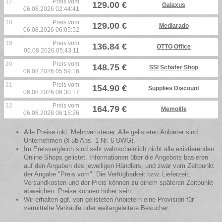
17
Preis vom
129.00 €
Galaxus
06.08.2026 02:44:41
18
Preis vom
129.00 €
Mediarado
06.08.2026 06:05:52
19
Preis vom
136.84 €
OTTO Office
06.08.2026 05:43:11
20
Preis vom
148.75 €
SSI Schäfer Shop
06.08.2026 05:59:16
21
Preis vom
154.90 €
Supplies Discount
06.08.2026 06:30:17
22
Preis vom
164.79 €
Memolife
06.08.2026 06:15:26
Alle Preise inkl. Mehrwertsteuer. Alle gelisteten Anbieter sind
Unternehmen (§ 5b Abs. 1 Nr. 6 UWG).
Im Preisvergleich sind sehr wahrscheinlich nicht alle existierenden
Online-Shops gelistet. Informationen über die Angebote basieren
auf den Angaben des jeweiligen Händlers, und zwar vom Zeitpunkt
der Angabe "Preis vom". Die Verfügbarkeit bzw. Lieferzeit,
Versandkosten und der Preis können zu einem späteren Zeitpunkt
abweichen. Preise können höher sein.
Wir erhalten ggf. von gelisteten Anbietern eine Provision für
vermittelte Verkäufe oder weitergeleitete Besucher.