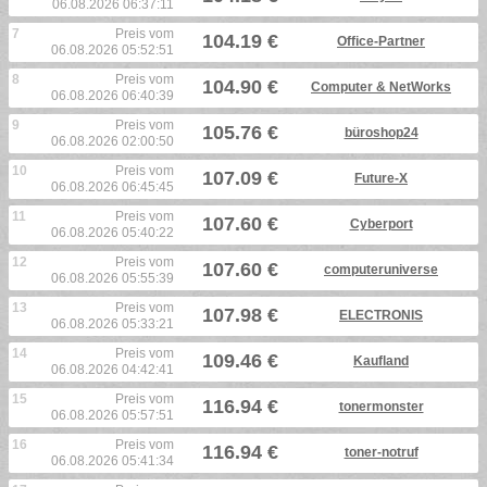
06.08.2026 06:37:11
7
Preis vom
104.19 €
Office-Partner
06.08.2026 05:52:51
8
Preis vom
104.90 €
Computer & NetWorks
06.08.2026 06:40:39
9
Preis vom
105.76 €
büroshop24
06.08.2026 02:00:50
10
Preis vom
107.09 €
Future-X
06.08.2026 06:45:45
11
Preis vom
107.60 €
Cyberport
06.08.2026 05:40:22
12
Preis vom
107.60 €
computeruniverse
06.08.2026 05:55:39
13
Preis vom
107.98 €
ELECTRONIS
06.08.2026 05:33:21
14
Preis vom
109.46 €
Kaufland
06.08.2026 04:42:41
15
Preis vom
116.94 €
tonermonster
06.08.2026 05:57:51
16
Preis vom
116.94 €
toner-notruf
06.08.2026 05:41:34