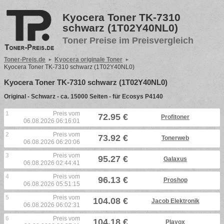
Kyocera Toner TK-7310
schwarz (1T02Y40NL0)
Toner Preise im Preisvergleich
Toner-Preis.de
Kyocera originale Toner
Kyocera Toner TK-7310 schwarz (1T02Y40NL0)
Kyocera Toner TK-7310 schwarz (1T02Y40NL0)
Original - Schwarz - ca. 15000 Seiten - für Ecosys P4140
1
Preis vom
72.95 €
Profitoner
06.08.2026 06:16:01
2
Preis vom
73.92 €
Tonerweb
06.08.2026 06:20:06
3
Preis vom
95.27 €
Galaxus
06.08.2026 02:44:41
4
Preis vom
96.13 €
Proshop
06.08.2026 05:51:15
5
Preis vom
104.08 €
Jacob Elektronik
06.08.2026 06:02:31
6
Preis vom
104.18 €
Playox