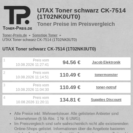
UTAX Toner schwarz CK-7514
(1T02NK0UT0)
Toner Preise im Preisvergleich
Toner-Preis.de
Sonstige Toner
UTAX Toner schwarz CK-7514 (1T02NK0UT0)
UTAX Toner schwarz CK-7514 (1T02NK0UT0)
1
Preis vom
94.56 €
Jacob Elektronik
10.08.2026 11:27:41
2
Preis vom
110.49 €
tonermonster
10.08.2026 11:14:51
3
Preis vom
110.49 €
toner-notruf
10.08.2026 11:04:30
4
Preis vom
134.81 €
Supplies Discount
10.08.2026 11:20:11
Alle Preise inkl. Mehrwertsteuer. Alle gelisteten Anbieter sind
Unternehmen (§ 5b Abs. 1 Nr. 6 UWG).
Im Preisvergleich sind sehr wahrscheinlich nicht alle existierenden
Online-Shops gelistet. Informationen über die Angebote basieren