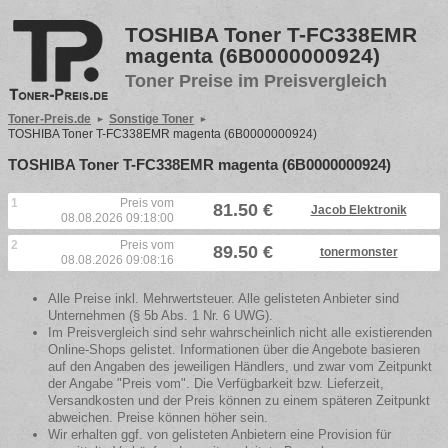
TOSHIBA Toner T-FC338EMR
magenta (6B0000000924)
Toner Preise im Preisvergleich
Toner-Preis.de
Sonstige Toner
TOSHIBA Toner T-FC338EMR magenta (6B0000000924)
TOSHIBA Toner T-FC338EMR magenta (6B0000000924)
1
Preis vom
81.50 €
Jacob Elektronik
08.08.2026 09:18:00
2
Preis vom
89.50 €
tonermonster
08.08.2026 09:08:16
Alle Preise inkl. Mehrwertsteuer. Alle gelisteten Anbieter sind
Unternehmen (§ 5b Abs. 1 Nr. 6 UWG).
Im Preisvergleich sind sehr wahrscheinlich nicht alle existierenden
Online-Shops gelistet. Informationen über die Angebote basieren
auf den Angaben des jeweiligen Händlers, und zwar vom Zeitpunkt
der Angabe "Preis vom". Die Verfügbarkeit bzw. Lieferzeit,
Versandkosten und der Preis können zu einem späteren Zeitpunkt
abweichen. Preise können höher sein.
Wir erhalten ggf. von gelisteten Anbietern eine Provision für