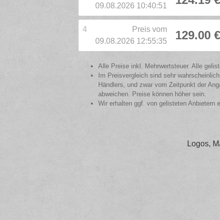
09.08.2026 10:40:51
4
Preis vom
129.00 
09.08.2026 12:55:35
Alle Preise inkl. Mehrwertsteuer. Alle gel
Im Preisvergleich sind sehr wahrscheinlich
Händlers, und zwar vom Zeitpunkt der Anga
abweichen. Preise können höher sein.
Wir erhalten ggf. von gelisteten Anbietern 
Logos, M