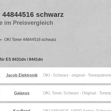
r 44844516 schwarz
e im Preisvergleich
OKI Toner 44844516 schwarz
- für ES 8431dn / 8441dn
€
Jacob Elektronik
OKI - Schwarz - original - Tonerpatro
€
Galaxus
OKI, Toner, Schwarz - Original - Tone
€
Kaufland
OKI 44844516, 10000 Seiten, Schwarz,