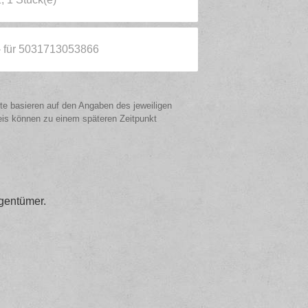
 - für 5031713053866
ote basieren auf den Angaben des jeweiligen
eis können zu einem späteren Zeitpunkt
gentümer.