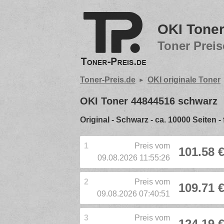
OKI Tone
Toner Preis
Toner-Preis.de
OKI originale Toner
OKI Toner 44844516 schwarz
Original - Schwarz - ca. 10000 Seiten 
1
Preis vom
101.58 
09.08.2026 11:55:26
2
Preis vom
109.71 
09.08.2026 07:40:51
3
Preis vom
124.19 