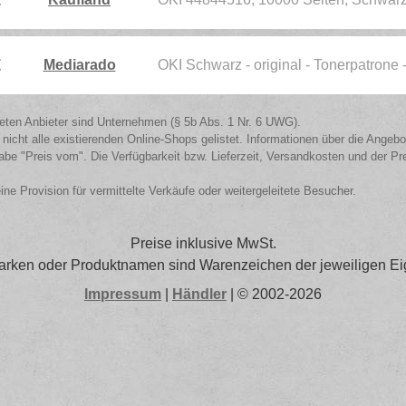
€
Mediarado
OKI Schwarz - original - Tonerpatrone
isteten Anbieter sind Unternehmen (§ 5b Abs. 1 Nr. 6 UWG).
 nicht alle existierenden Online-Shops gelistet. Informationen über die Angeb
be "Preis vom". Die Verfügbarkeit bzw. Lieferzeit, Versandkosten und der Pr
eine Provision für vermittelte Verkäufe oder weitergeleitete Besucher.
Preise inklusive MwSt.
arken oder Produktnamen sind Warenzeichen der jeweiligen Ei
Impressum
|
Händler
| © 2002-2026