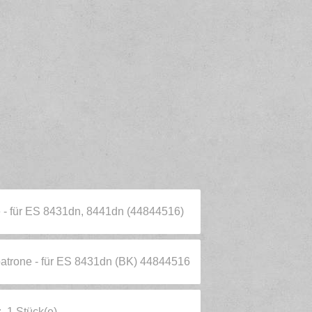
ne - für ES 8431dn, 8441dn (44844516)
rpatrone - für ES 8431dn (BK) 44844516
 1 Stück(e)