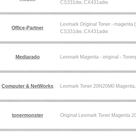
CS331dw, CX431adw
Lexmark Original Toner - magent
Office-Partner
CS331dw, CX431adw
Mediarado
Lexmark Magenta - original - To
Computer & NetWorks
Lexmark Toner 20N20M0 Magenta, 
tonermonster
Original Lexmark Toner Magenta