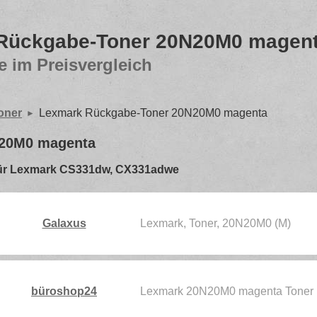
Rückgabe-Toner 20N20M0 magen
e im Preisvergleich
oner
Lexmark Rückgabe-Toner 20N20M0 magenta
N20M0 magenta
 - für Lexmark CS331dw, CX331adwe
Galaxus
Lexmark, Toner, 20N20M0 (M)
büroshop24
Lexmark 20N20M0 magenta Toner