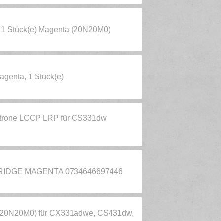
1 Stück(e) Magenta (20N20M0)
genta, 1 Stück(e)
atrone LCCP LRP für CS331dw
IDGE MAGENTA 0734646697446
a (20N20M0) für CX331adwe, CS431dw,