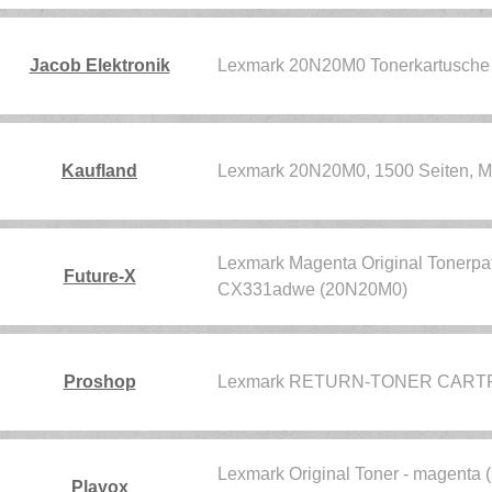
Jacob Elektronik
Lexmark 20N20M0 Tonerkartusche 
Kaufland
Lexmark 20N20M0, 1500 Seiten, Ma
Lexmark Magenta Original Tonerp
Future-X
CX331adwe (20N20M0)
Proshop
Lexmark RETURN-TONER CARTR
Lexmark Original Toner - magent
Playox