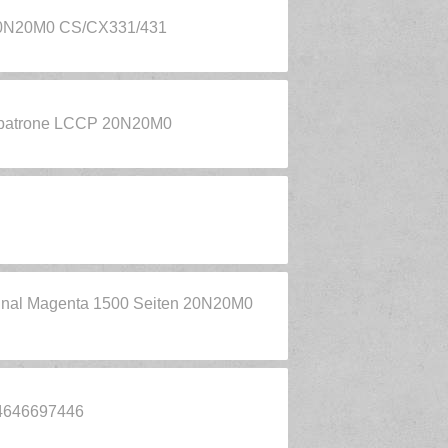
 20N20M0 CS/CX331/431
nerpatrone LCCP 20N20M0
inal Magenta 1500 Seiten 20N20M0
34646697446