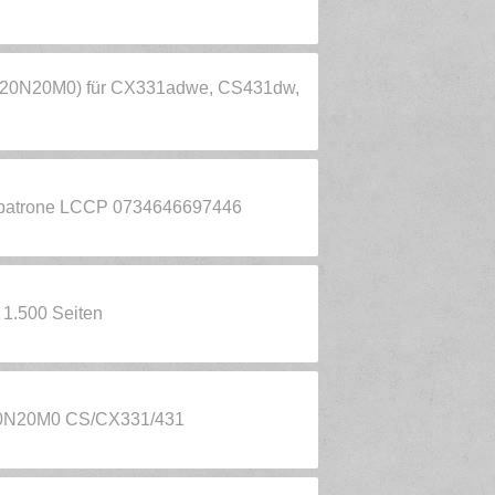
a (20N20M0) für CX331adwe, CS431dw,
nerpatrone LCCP 0734646697446
1.500 Seiten
 20N20M0 CS/CX331/431