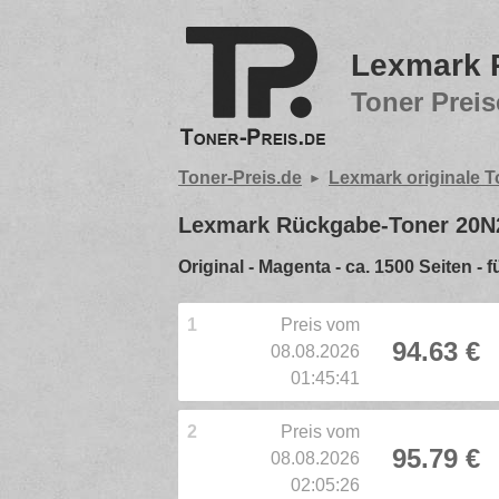
Lexmark 
Toner Preis
Toner-Preis.de
Lexmark originale T
Lexmark Rückgabe-Toner 20
Original - Magenta - ca. 1500 Seiten
1
Preis vom
94.63 €
08.08.2026
01:45:41
2
Preis vom
95.79 €
08.08.2026
02:05:26