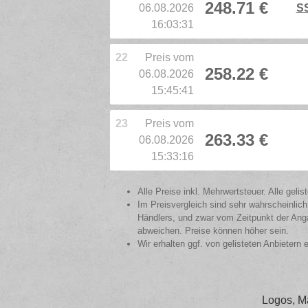
248.71 €
06.08.2026
SS
16:03:31
22
Preis vom
258.22 €
06.08.2026
15:45:41
23
Preis vom
263.33 €
06.08.2026
15:33:16
Alle Preise inkl. Mehrwertsteuer. Alle gel
Im Preisvergleich sind sehr wahrscheinlich
Händlers, und zwar vom Zeitpunkt der Anga
abweichen. Preise können höher sein.
Wir erhalten ggf. von gelisteten Anbietern 
Logos, M