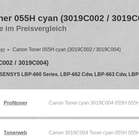
er 055H cyan (3019C002 / 3019C
e im Preisvergleich
er
Canon Toner 055H cyan (3019C002 / 3019C004)
C002 / 3019C004)
für i-SENSYS LBP-660 Series, LBP-662 Cdw, LBP-663 Cdw, LB
Profitoner
Canon Toner cyan 3019C004 055H 05
Tonerweb
Canon 3019C004 Toner cyan 055H 055