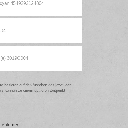
, cyan 4549292124804
804
k(e) 3019C004
ote basieren auf den Angaben des jeweiligen
eis können zu einem späteren Zeitpunkt
gentümer.