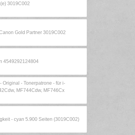
k(e) 3019C002
 Canon Gold Partner 3019C002
n 4549292124804
Original - Tonerpatrone - für i-
42Cdw, MF744Cdw, MF746Cx
gkeit - cyan 5.900 Seiten (3019C002)