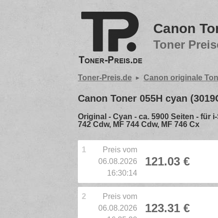
Canon Ton
Toner Preis
Toner-Preis.de
Canon originale Ton
Canon Toner 055H cyan (3019
Original - Cyan - ca. 5900 Seiten - 
742 Cdw, MF 744 Cdw, MF 746 Cx
1
Preis vom
121.03 €
06.08.2026
16:30:14
2
Preis vom
123.31 €
06.08.2026