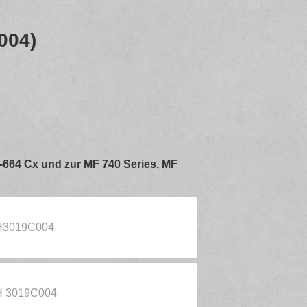
004)
P-664 Cx und zur MF 740 Series, MF
5H3019C004
H 3019C004