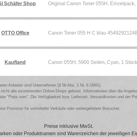
I Schäfer Shop
Original Canon Toner 055H, Einzelpack
OTTO Office
Canon Toner 055 H C blau 4549292124
Kaufland
Canon 055H, 5900 Seiten, Cyan, 1 Stüc
isteten Anbieter sind Unternehmen (§ 5b Abs. 1 Nr. 6 UWG).
 nicht alle existierenden Online-Shops gelistet. Informationen über die Angeb
be "Preis vom". Die Verfügbarkeit bzw. Lieferzeit, Versandkosten und der Pr
eine Provision für vermittelte Verkäufe oder weitergeleitete Besucher.
Preise inklusive MwSt.
arken oder Produktnamen sind Warenzeichen der jeweiligen Ei