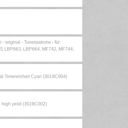
- original - Tonerpatrone - für
S LBP663, LBP664, MF742, MF744,
al Tonereinheit Cyan (3019C004)
 high yeild (3019C002)