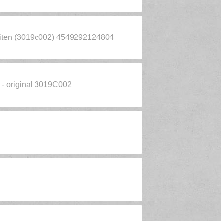
iten (3019c002) 4549292124804
 - original 3019C002