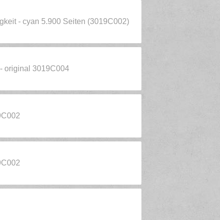
gkeit - cyan 5.900 Seiten (3019C002)
- original 3019C004
19C002
19C002