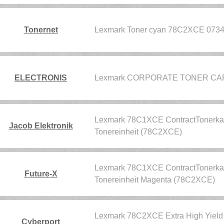
Tonernet
Lexmark Toner cyan 78C2XCE 073
ELECTRONIS
Lexmark CORPORATE TONER CA
Lexmark 78C1XCE ContractTonerkass
Jacob Elektronik
Tonereinheit (78C2XCE)
Lexmark 78C1XCE ContractTonerkass
Future-X
Tonereinheit Magenta (78C2XCE)
Lexmark 78C2XCE Extra High Yield C
Cyberport