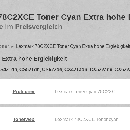
8C2XCE Toner Cyan Extra hohe E
e im Preisvergleich
oner
Lexmark 78C2XCE Toner Cyan Extra hohe Ergiebigkei
Extra hohe Ergiebigkeit
 für CS421dn, CS521dn, CS622de, CX421adn, CX522ade, CX62
Profitoner
Lexmark Toner cyan 78C2XCE
Tonerweb
Lexmark 78C2XCE Toner cyan