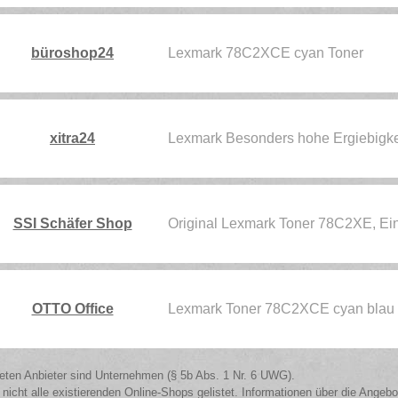
büroshop24
Lexmark 78C2XCE cyan Toner
xitra24
Lexmark Besonders hohe Ergiebigk
SSI Schäfer Shop
Original Lexmark Toner 78C2XE, E
OTTO Office
Lexmark Toner 78C2XCE cyan bla
isteten Anbieter sind Unternehmen (§ 5b Abs. 1 Nr. 6 UWG).
 nicht alle existierenden Online-Shops gelistet. Informationen über die Angeb