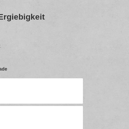
rgiebigkeit
t
2ade