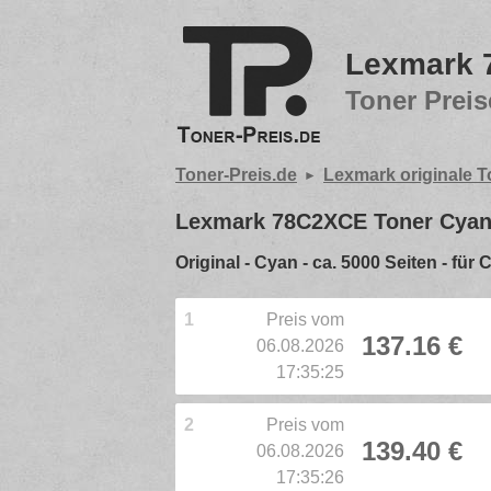
Lexmark 7
Toner Preis
Toner-Preis.de
Lexmark originale T
Lexmark 78C2XCE Toner Cyan 
Original - Cyan - ca. 5000 Seiten -
1
Preis vom
137.16 €
06.08.2026
17:35:25
2
Preis vom
139.40 €
06.08.2026
17:35:26