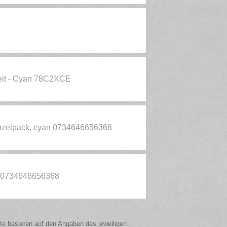
eit - Cyan 78C2XCE
inzelpack, cyan 0734646656368
u 0734646656368
ote basieren auf den Angaben des jeweiligen