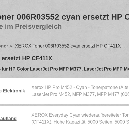
ner 006R03552 cyan ersetzt HP 
e im Preisvergleich
oner
XEROX Toner 006R03552 cyan ersetzt HP CF411X
ersetzt HP CF411X
en - für HP Color LaserJet Pro MFP M377, LaserJet Pro MFP 
Xerox HP Pro M452 - Cyan - Tonerpatrone (Alte
 Elektronik
LaserJet Pro M452, MFP M377, MFP M477 (00
XEROX Everyday Cyan wiederaufbereiteter Tone
aufland
(CF411X), Hohe Kapazität, 5000 Seiten, 5000 