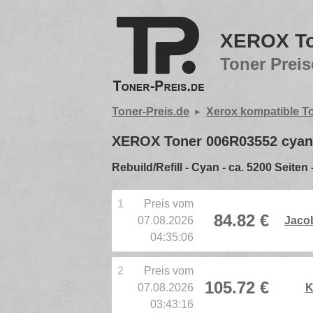
XEROX To
Toner Preis
Toner-Preis.de
Xerox kompatible T
XEROX Toner 006R03552 cyan 
Rebuild/Refill - Cyan - ca. 5200 Seit
1
Preis vom
84.82 €
07.08.2026
Jacob
04:35:06
2
Preis vom
105.72 €
07.08.2026
K
03:43:16