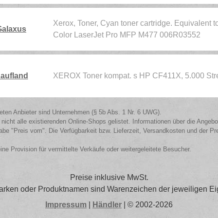
Xerox, Toner, Cyan toner cartridge. Equivalent
Galaxus
Color LaserJet Pro MFP M477 006R03552
aufland
XEROX Toner kompat. s HP CF411X, 5.000 Str
isteten Anbieter sind Unternehmen (§ 5b Abs. 1 Nr. 6 UWG).
 nicht alle existierenden Online-Shops gelistet. Informationen über die Angeb
be "Preis vom". Die Verfügbarkeit bzw. Lieferzeit, Versandkosten und der Pr
eine Provision für vermittelte Verkäufe oder weitergeleitete Besucher.
Preise inklusive MwSt.
arken oder Produktnamen sind Warenzeichen der jeweiligen Ei
Impressum
|
Händler
| © 2002-2026