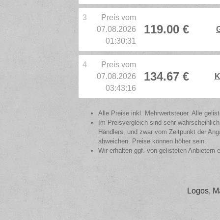
3
Preis vom
119.00 €
07.08.2026
01:30:31
4
Preis vom
134.67 €
07.08.2026
K
03:43:16
Alle Preise inkl. Mehrwertsteuer. Alle gel
Im Preisvergleich sind sehr wahrscheinlich
Händlers, und zwar vom Zeitpunkt der Anga
abweichen. Preise können höher sein.
Wir erhalten ggf. von gelisteten Anbietern 
Logos, M