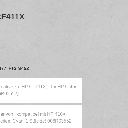
CF411X
M477, Pro M452
rnative zu: HP CF411X) - für HP Color
6R03552)
r von , kompatibel mit HP 410X
Seiten, Cyan, 1 Stück(e) 006R03552