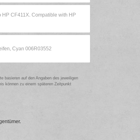
 to HP CF411X. Compatible with HP
eifen, Cyan 006R03552
ote basieren auf den Angaben des jeweiligen
eis können zu einem späteren Zeitpunkt
gentümer.