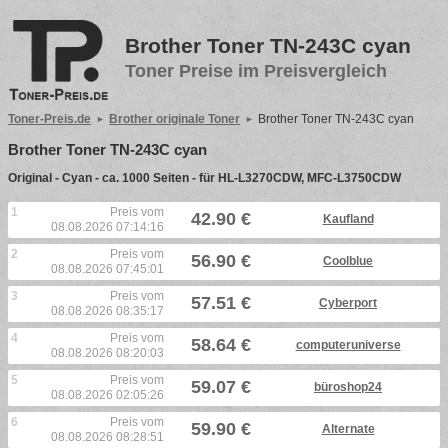
Brother Toner TN-243C cyan
Toner Preise im Preisvergleich
Toner-Preis.de
Brother originale Toner
Brother Toner TN-243C cyan
Brother Toner TN-243C cyan
Original - Cyan - ca. 1000 Seiten - für HL-L3270CDW, MFC-L3750CDW
1
Preis vom
42.90 €
Kaufland
08.08.2026 07:14:16
2
Preis vom
56.90 €
Coolblue
08.08.2026 07:45:01
3
Preis vom
57.51 €
Cyberport
08.08.2026 08:35:17
4
Preis vom
58.64 €
computeruniverse
08.08.2026 08:20:03
5
Preis vom
59.07 €
büroshop24
08.08.2026 02:05:26
6
Preis vom
59.90 €
Alternate
08.08.2026 08:28:51