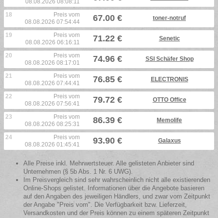
08.08.2026 08:08:11
18
Preis vom
67.00 €
toner-notruf
08.08.2026 07:54:44
19
Preis vom
71.22 €
Senetic
08.08.2026 06:16:11
20
Preis vom
74.96 €
SSI Schäfer Shop
08.08.2026 08:17:01
21
Preis vom
76.85 €
ELECTRONIS
08.08.2026 07:44:41
22
Preis vom
79.72 €
OTTO Office
08.08.2026 07:56:41
23
Preis vom
86.39 €
Memolife
08.08.2026 08:25:31
24
Preis vom
93.90 €
Galaxus
08.08.2026 01:45:41
Alle Preise inkl. Mehrwertsteuer. Alle gelisteten Anbieter sind
Unternehmen (§ 5b Abs. 1 Nr. 6 UWG).
Im Preisvergleich sind sehr wahrscheinlich nicht alle existierenden
Online-Shops gelistet. Informationen über die Angebote basieren
auf den Angaben des jeweiligen Händlers, und zwar vom Zeitpunkt
der Angabe "Preis vom". Die Verfügbarkeit bzw. Lieferzeit,
Versandkosten und der Preis können zu einem späteren Zeitpunkt